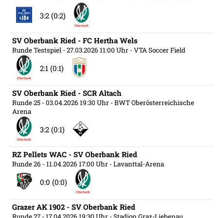
3:2 (0:2)
SV Oberbank Ried - FC Hertha Wels
Runde Testspiel
- 27.03.2026 11:00 Uhr
- VTA Soccer Field
2:1 (0:1)
SV Oberbank Ried - SCR Altach
Runde 25
- 03.04.2026 19:30 Uhr
- BWT Oberösterreichische
Arena
3:2 (0:1)
RZ Pellets WAC - SV Oberbank Ried
Runde 26
- 11.04.2026 17:00 Uhr
- Lavanttal-Arena
0:0 (0:0)
Grazer AK 1902 - SV Oberbank Ried
Runde 27
- 17.04.2026 19:30 Uhr
- Stadion Graz-Liebenau