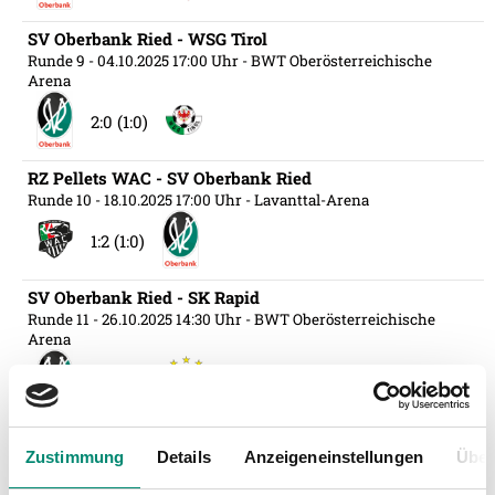
SV Oberbank Ried - WSG Tirol
Runde 9
- 04.10.2025 17:00 Uhr
- BWT Oberösterreichische
Arena
2:0 (1:0)
RZ Pellets WAC - SV Oberbank Ried
Runde 10
- 18.10.2025 17:00 Uhr
- Lavanttal-Arena
1:2 (1:0)
SV Oberbank Ried - SK Rapid
Runde 11
- 26.10.2025 14:30 Uhr
- BWT Oberösterreichische
Arena
0:2 (0:2)
Schwarz-Weiß Bregenz vs. SV Oberbank Ried
Zustimmung
Details
Anzeigeneinstellungen
Über
Runde 3. Runde ÖFB-Cup
- 29.10.2025 19:00 Uhr
- ImmoAgentur
Stadion