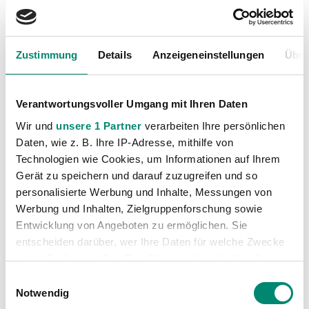
FK Austria Wien - SV Oberbank Ried
Runde 7
- 20.09.2025 17:00 Uhr
- Generali-Arena
Zustimmung
Details
Anzeigeneinstellungen
Über
3:2 (0:2)
SV Oberbank Ried - Grazer AK 1902
Verantwortungsvoller Umgang mit Ihren Daten
Runde 8
- 27.09.2025 17:00 Uhr
- BWT Oberösterreichische
Arena
Wir und
unsere 1 Partner
verarbeiten Ihre persönlichen
Daten, wie z. B. Ihre IP-Adresse, mithilfe von
0:0 (0:0)
Technologien wie Cookies, um Informationen auf Ihrem
Gerät zu speichern und darauf zuzugreifen und so
SV Oberbank Ried - WSG Tirol
personalisierte Werbung und Inhalte, Messungen von
Runde 9
- 04.10.2025 17:00 Uhr
- BWT Oberösterreichische
Arena
Werbung und Inhalten, Zielgruppenforschung sowie
Entwicklung von Angeboten zu ermöglichen. Sie
2:0 (1:0)
entscheiden darüber, wer Ihre Daten für welche Zwecke
nutzt. Sie können Ihre Einwilligung jederzeit über die
RZ Pellets WAC - SV Oberbank Ried
Cookie-Erklärung oder durch Klicken auf das Privacy
Einwilligungsauswahl
Runde 10
- 18.10.2025 17:00 Uhr
- Lavanttal-Arena
Trigger Symbol ändern oder widerrufen
Notwendig
1:2 (1:0)