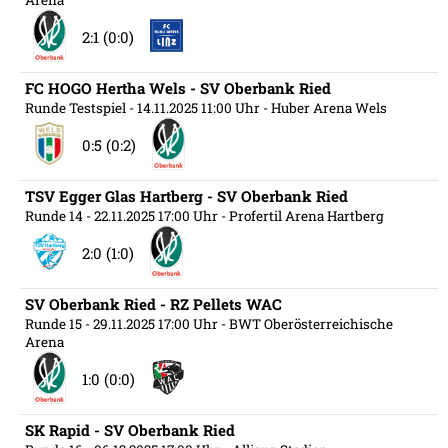
Arena
Datenschutzerklärung
.
2:1 (0:0)
FC HOGO Hertha Wels - SV Oberbank Ried
Runde Testspiel
- 14.11.2025 11:00 Uhr
- Huber Arena Wels
0:5 (0:2)
TSV Egger Glas Hartberg - SV Oberbank Ried
Runde 14
- 22.11.2025 17:00 Uhr
- Profertil Arena Hartberg
2:0 (1:0)
SV Oberbank Ried - RZ Pellets WAC
Runde 15
- 29.11.2025 17:00 Uhr
- BWT Oberösterreichische
Arena
1:0 (0:0)
SK Rapid - SV Oberbank Ried