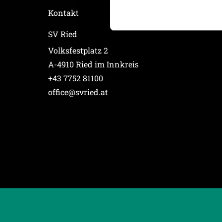
der Dienste gesammelt habe
Kontakt
SV Ried
Weitere Details, insbesond
Volksfestplatz 2
A-4910 Ried im Innkreis
+43 7752 81100
office@svried.at