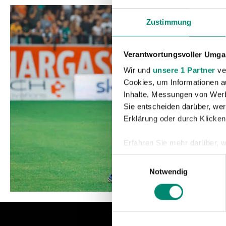
Zustimmung
Verantwortungsvoller Umgan
Wir und
unsere 1 Partner
ver
Cookies, um Informationen a
Inhalte, Messungen von Werb
Sie entscheiden darüber, wer
Erklärung oder durch Klicken
Erfahren Sie mehr darüber, w
Einzelheiten
fest.
Einwilligungsauswahl
Notwendig
Wir verwenden Cookies, um I
und die Zugriffe auf unsere 
Website an unsere Partner fü
möglicherweise mit weiteren