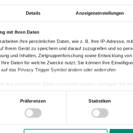
Details
Anzeigeneinstellungen
g mit Ihren Daten
arbeiten Ihre persönlichen Daten, wie z. B. Ihre IP-Adresse, mit
uf Ihrem Gerät zu speichern und darauf zuzugreifen und so pers
ung und Inhalten, Zielgruppenforschung sowie Entwicklung von
 Ihre Daten für welche Zwecke nutzt. Sie können Ihre Einwilligun
 auf das Privacy Trigger Symbol ändern oder widerrufen
ie Ihre persönlichen Daten verarbeitet werden, und legen Sie I
Präferenzen
Statistiken
nhalte und Anzeigen zu personalisieren, Funktionen für soziale
Website zu analysieren. Außerdem geben wir Informationen zu I
r soziale Medien, Werbung und Analysen weiter. Unsere Partner
 Daten zusammen, die Sie ihnen bereitgestellt haben oder die s