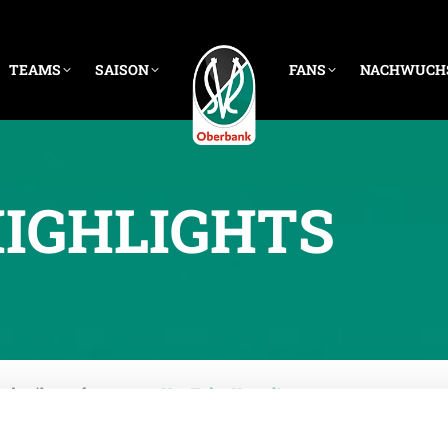
TEAMS
SAISON
FANS
NACHWUCH
IGHLIGHTS
findet ihr auf unserem
YouTube Kanal
!