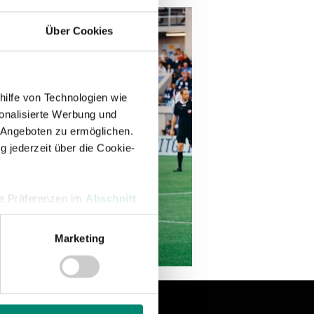
Über Cookies
hilfe von Technologien wie
onalisierte Werbung und
 Angeboten zu ermöglichen.
g jederzeit über die Cookie-
hre Präferenzen im
Abschnitt
Marketing
 Medien anbieten zu können
hrer Verwendung unserer
 führen diese Informationen
ie im Rahmen Ihrer Nutzung