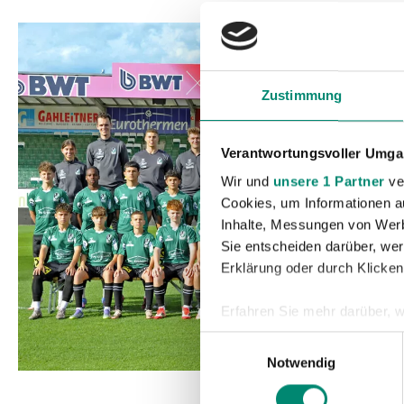
Zustimmung
Verantwortungsvoller Umgan
Wir und
unsere 1 Partner
ver
Cookies, um Informationen a
Inhalte, Messungen von Werb
Sie entscheiden darüber, wer
Erklärung oder durch Klicken
Erfahren Sie mehr darüber, w
Einzelheiten
fest.
Einwilligungsauswahl
Notwendig
Wir verwenden Cookies, um I
und die Zugriffe auf unsere 