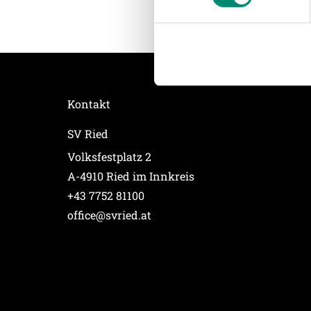
Website an unsere Partner fü
möglicherweise mit weiteren
der Dienste gesammelt habe
Weitere Details, insbesond
Kontakt
SV Ried
Volksfestplatz 2
A-4910 Ried im Innkreis
+43 7752 81100
office@svried.at