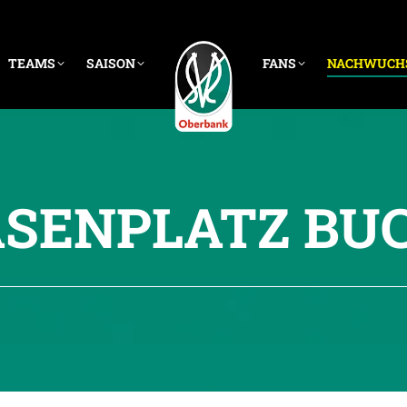
TEAMS
SAISON
FANS
NACHWUCH
SENPLATZ BU