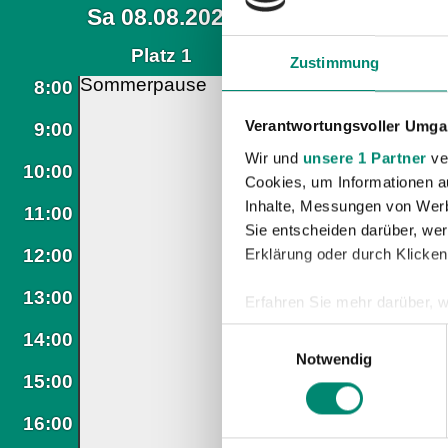
Zustimmung
Verantwortungsvoller Umgan
Wir und
unsere 1 Partner
ver
Cookies, um Informationen a
Inhalte, Messungen von Werb
Sie entscheiden darüber, wer
Erklärung oder durch Klicken
Erfahren Sie mehr darüber, w
Einzelheiten
fest.
Einwilligungsauswahl
Notwendig
Wir verwenden Cookies, um I
und die Zugriffe auf unsere 
Website an unsere Partner fü
möglicherweise mit weiteren