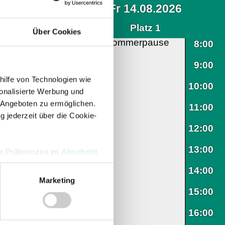
Über Cookies
hilfe von Technologien wie
onalisierte Werbung und
 Angeboten zu ermöglichen.
g jederzeit über die Cookie-
hre Präferenzen im
Abschnitt
Marketing
 Medien anbieten zu können
hrer Verwendung unserer
 führen diese Informationen
ie im Rahmen Ihrer Nutzung