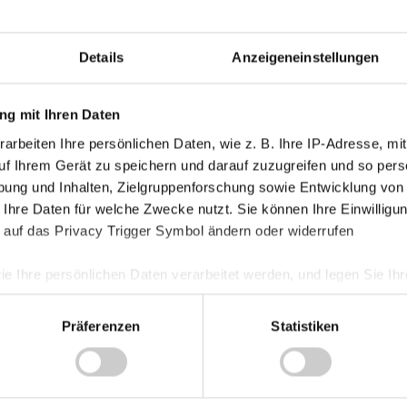
Details
Anzeigeneinstellungen
g mit Ihren Daten
arbeiten Ihre persönlichen Daten, wie z. B. Ihre IP-Adresse, mit
uf Ihrem Gerät zu speichern und darauf zuzugreifen und so pers
ung und Inhalten, Zielgruppenforschung sowie Entwicklung von
 Ihre Daten für welche Zwecke nutzt. Sie können Ihre Einwilligun
 auf das Privacy Trigger Symbol ändern oder widerrufen
ie Ihre persönlichen Daten verarbeitet werden, und legen Sie I
Präferenzen
Statistiken
nhalte und Anzeigen zu personalisieren, Funktionen für soziale
Website zu analysieren. Außerdem geben wir Informationen zu I
r soziale Medien, Werbung und Analysen weiter. Unsere Partner
 Daten zusammen, die Sie ihnen bereitgestellt haben oder die s