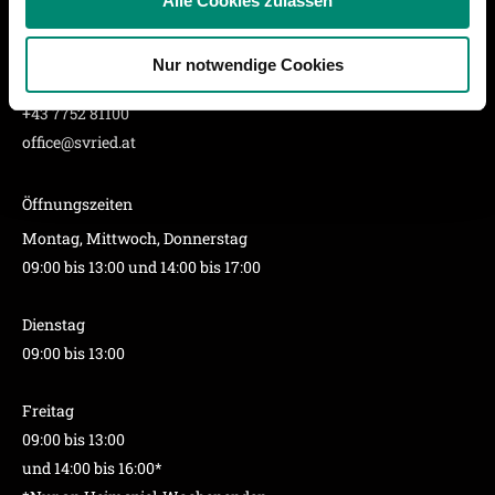
Alle Cookies zulassen
Partner führen diese Informationen möglicherweise mit
SV Ried
weiteren Daten zusammen, die Sie ihnen bereitgestellt
Volksfestplatz 2
Nur notwendige Cookies
haben oder die sie im Rahmen Ihrer Nutzung der Dienste
A-4910 Ried im Innkreis
gesammelt haben.
+43 7752 81100
office@svried.at
Weitere Details, insbesondere zu Speicherdauer und
Empfänger entnehmen Sie unserer
Öffnungszeiten
Datenschutzerklärung
.
Montag, Mittwoch, Donnerstag
09:00 bis 13:00 und 14:00 bis 17:00
Dienstag
09:00 bis 13:00
Freitag
09:00 bis 13:00
und 14:00 bis 16:00*