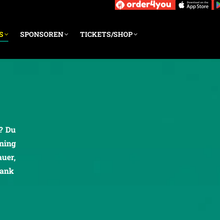
S
SPONSOREN
TICKETS/SHOP
n? Du
ining
uer,
bank