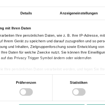
Details
Anzeigeneinstellungen
g mit Ihren Daten
arbeiten Ihre persönlichen Daten, wie z. B. Ihre IP-Adresse, mit
en Schritt in deiner Fußball-Karriere:
uf Ihrem Gerät zu speichern und darauf zuzugreifen und so pers
ung und Inhalten, Zielgruppenforschung sowie Entwicklung von
 Ihre Daten für welche Zwecke nutzt. Sie können Ihre Einwilligun
 auf das Privacy Trigger Symbol ändern oder widerrufen
ie Ihre persönlichen Daten verarbeitet werden, und legen Sie I
Präferenzen
Statistiken
nhalte und Anzeigen zu personalisieren, Funktionen für soziale
Website zu analysieren. Außerdem geben wir Informationen zu I
r soziale Medien, Werbung und Analysen weiter. Unsere Partner
 Daten zusammen, die Sie ihnen bereitgestellt haben oder die s