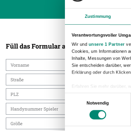
Zustimmung
Verantwortungsvoller Umgan
Wir und
unsere 1 Partner
ver
Füll das Formular aus und nimm den erst
Cookies, um Informationen a
Inhalte, Messungen von Werb
Sie entscheiden darüber, wer
Erklärung oder durch Klicken
Erfahren Sie mehr darüber, w
Einzelheiten
fest.
Einwilligungsauswahl
Notwendig
Wir verwenden Cookies, um I
und die Zugriffe auf unsere 
Website an unsere Partner fü
möglicherweise mit weiteren