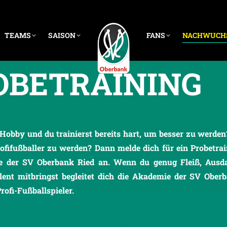
TEAMS
SAISON
FANS
NACHWUCH
OBETRAINING
s Hobby und du trainierst bereits hart, um besser zu werde
ofifußballer zu werden? Dann melde dich für ein Probetra
e der SV Oberbank Ried an. Wenn du genug Fleiß, Ausda
alent mitbringst begleitet dich die Akademie der SV Ober
ofi-Fußballspieler.