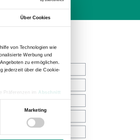
Über Cookies
hilfe von Technologien wie
onalisierte Werbung und
 Angeboten zu ermöglichen.
g jederzeit über die Cookie-
hre Präferenzen im
Abschnitt
Marketing
 Medien anbieten zu können
hrer Verwendung unserer
 führen diese Informationen
ie im Rahmen Ihrer Nutzung