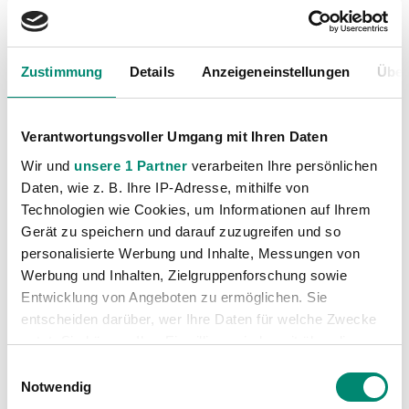
Michael
5
5
0
0
Sollbauer
Zustimmung
Details
Anzeigeneinstellungen
Über
Ante Bajic
5
5
0
0
Andreas
4
4
0
0
Verantwortungsvoller Umgang mit Ihren Daten
Leitner
Wir und
unsere 1 Partner
verarbeiten Ihre persönlichen
Daten, wie z. B. Ihre IP-Adresse, mithilfe von
Nik
3
3
0
0
Technologien wie Cookies, um Informationen auf Ihrem
Marinsek
Gerät zu speichern und darauf zuzugreifen und so
personalisierte Werbung und Inhalte, Messungen von
Jonas
2
2
0
0
Werbung und Inhalten, Zielgruppenforschung sowie
Mayer
Entwicklung von Angeboten zu ermöglichen. Sie
entscheiden darüber, wer Ihre Daten für welche Zwecke
nutzt. Sie können Ihre Einwilligung jederzeit über die
Oliver
2
2
0
0
Cookie-Erklärung oder durch Klicken auf das Privacy
Steurer
Einwilligungsauswahl
Trigger Symbol ändern oder widerrufen
Notwendig