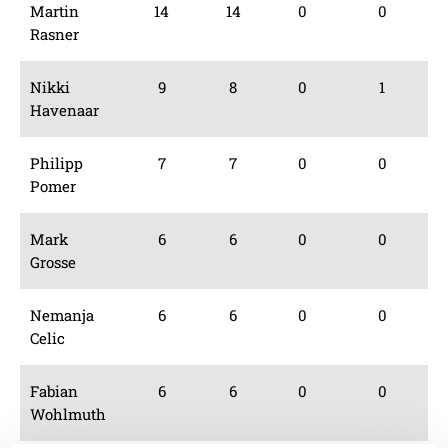
Martin
14
14
0
0
Rasner
Nikki
9
8
0
1
Havenaar
Philipp
7
7
0
0
Pomer
Mark
6
6
0
0
Grosse
Nemanja
6
6
0
0
Celic
Fabian
6
6
0
0
Wohlmuth