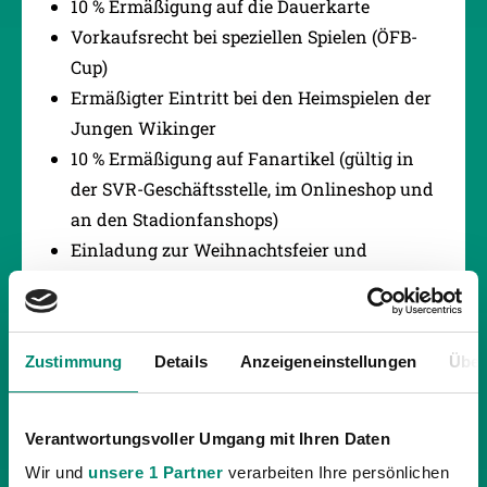
10 % Ermäßigung auf die Dauerkarte
Vorkaufsrecht bei speziellen Spielen (ÖFB-
Cup)
Ermäßigter Eintritt bei den Heimspielen der
Jungen Wikinger
10 % Ermäßigung auf Fanartikel (gültig in
der SVR-Geschäftsstelle, im Onlineshop und
an den Stadionfanshops)
Einladung zur Weihnachtsfeier und
Mitgliederversammlung
15 % Ermäßigung im Freizeitbad Ried (beim
Vorweis der Mitgliedskarte auf
Zustimmung
Details
Anzeigeneinstellungen
Über
Einzeleintritte sowie die Saunajahreskarte)
Verantwortungsvoller Umgang mit Ihren Daten
Wir und
unsere 1 Partner
verarbeiten Ihre persönlichen