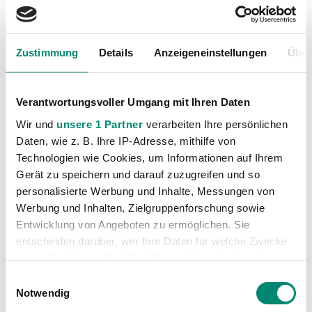
Zustimmung
Details
Anzeigeneinstellungen
Über
Verantwortungsvoller Umgang mit Ihren Daten
Wir und
unsere 1 Partner
verarbeiten Ihre persönlichen
Daten, wie z. B. Ihre IP-Adresse, mithilfe von
Technologien wie Cookies, um Informationen auf Ihrem
Gerät zu speichern und darauf zuzugreifen und so
personalisierte Werbung und Inhalte, Messungen von
Werbung und Inhalten, Zielgruppenforschung sowie
Kategorien
Entwicklung von Angeboten zu ermöglichen. Sie
entscheiden darüber, wer Ihre Daten für welche Zwecke
Akademie
(236)
nutzt. Sie können Ihre Einwilligung jederzeit über die
Allgemeine News
(606)
Cookie-Erklärung oder durch Klicken auf das Privacy
Einwilligungsauswahl
Damen
(6)
Trigger Symbol ändern oder widerrufen
Notwendig
Junge Wikinger Ried
(413)