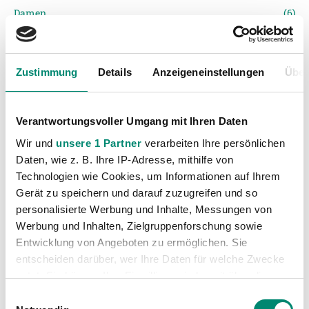
Damen
(6)
Junge Wikinger Ried
(413)
Nachwuchs
(74)
Zustimmung
Details
Anzeigeneinstellungen
Über
Profis
(1315)
Ticketing
(91)
Unkategorisiert
(2867)
Verantwortungsvoller Umgang mit Ihren Daten
Wir und
unsere 1 Partner
verarbeiten Ihre persönlichen
Daten, wie z. B. Ihre IP-Adresse, mithilfe von
Technologien wie Cookies, um Informationen auf Ihrem
Gerät zu speichern und darauf zuzugreifen und so
personalisierte Werbung und Inhalte, Messungen von
Werbung und Inhalten, Zielgruppenforschung sowie
Entwicklung von Angeboten zu ermöglichen. Sie
VORIGER NEWSEINTRAG
NÄCHSTER NEWSEINTRAG
entscheiden darüber, wer Ihre Daten für welche Zwecke
Ticketverkauf für das U21-Qualispiel Österreich – Norwegen in der „josko ARENA“
Erfolgreicher Länderspielabend in der josko ARENA
nutzt. Sie können Ihre Einwilligung jederzeit über die
Cookie-Erklärung oder durch Klicken auf das Privacy
Einwilligungsauswahl
Trigger Symbol ändern oder widerrufen