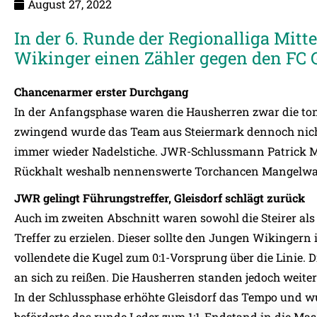
August 27, 2022
In der 6. Runde der Regionalliga Mit
Wikinger einen Zähler gegen den FC G
Chancenarmer erster Durchgang
In der Anfangsphase waren die Hausherren zwar die to
zwingend wurde das Team aus Steiermark dennoch nicht.
immer wieder Nadelstiche. JWR-Schlussmann Patrick Mos
Rückhalt weshalb nennenswerte Torchancen Mangelwa
JWR gelingt Führungstreffer, Gleisdorf schlägt zurück
Auch im zweiten Abschnitt waren sowohl die Steirer als
Treffer zu erzielen. Dieser sollte den Jungen Wikingern 
vollendete die Kugel zum 0:1-Vorsprung über die Linie. Di
an sich zu reißen. Die Hausherren standen jedoch weit
In der Schlussphase erhöhte Gleisdorf das Tempo und w
beförderte das runde Leder zum 1:1-Endstand in die Ma