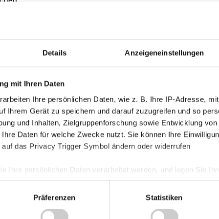
Kategorie
Akademie
Details
Anzeigeneinstellungen
Allgemein
Damen
g mit Ihren Daten
Junge Wik
arbeiten Ihre persönlichen Daten, wie z. B. Ihre IP-Adresse, mit
Nachwuch
uf Ihrem Gerät zu speichern und darauf zuzugreifen und so pers
Profis
ung und Inhalten, Zielgruppenforschung sowie Entwicklung von
Ticketing
 Ihre Daten für welche Zwecke nutzt. Sie können Ihre Einwilligun
 auf das Privacy Trigger Symbol ändern oder widerrufen
Unkategori
ie Ihre persönlichen Daten verarbeitet werden, und legen Sie I
Präferenzen
Statistiken
nhalte und Anzeigen zu personalisieren, Funktionen für soziale
Website zu analysieren. Außerdem geben wir Informationen zu I