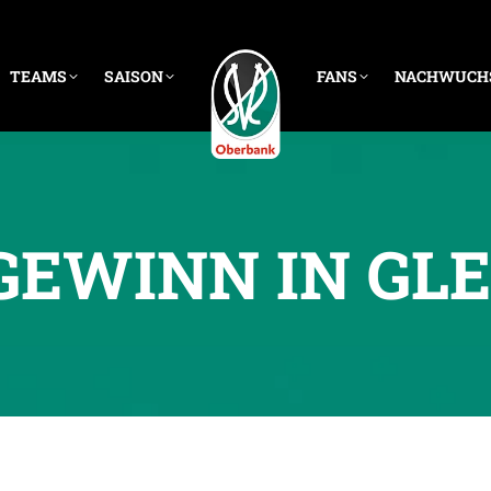
TEAMS
SAISON
FANS
NACHWUCH
TGEWINN IN GL