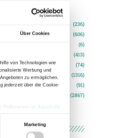
n
(236)
Über Cookies
e News
(606)
(6)
inger Ried
(413)
hilfe von Technologien wie
s
(74)
onalisierte Werbung und
(1316)
 Angeboten zu ermöglichen.
(91)
g jederzeit über die Cookie-
siert
(2867)
hre Präferenzen im
Abschnitt
Marketing
 Medien anbieten zu können
hrer Verwendung unserer