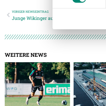
Website an unsere Partner fü
möglicherweise mit weiteren
VORIGER NEWSEINTRAG
der Dienste gesammelt habe
Junge Wikinger auswärts gegen Gleisdorf!
Weitere Details, insbesond
WEITERE NEWS