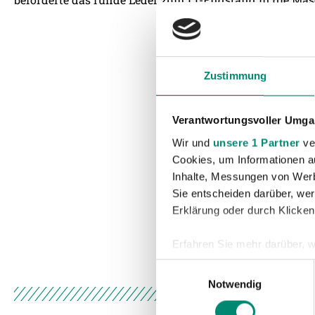
Zustimmung
Verantwortungsvoller Umgan
Wir und
unsere 1 Partner
ver
Cookies, um Informationen a
Inhalte, Messungen von Werb
Sie entscheiden darüber, wer
Erklärung oder durch Klicken
Erfahren Sie mehr darüber, w
Einzelheiten
fest.
Einwilligungsauswahl
Notwendig
Wir verwenden Cookies, um I
und die Zugriffe auf unsere 