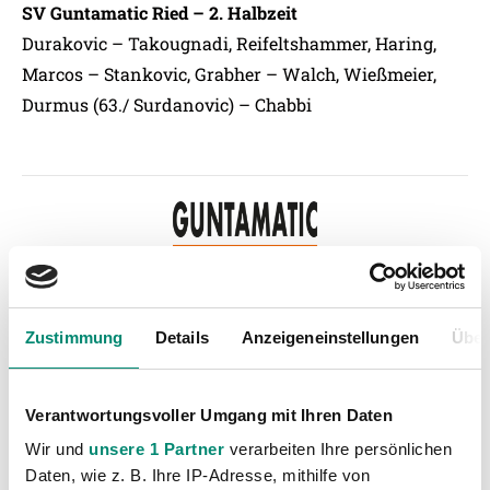
SV Guntamatic Ried – 2. Halbzeit
Durakovic – Takougnadi, Reifeltshammer, Haring,
Marcos – Stankovic, Grabher – Walch, Wießmeier,
Durmus (63./ Surdanovic) – Chabbi
Zustimmung
Details
Anzeigeneinstellungen
Über
Kategorien
Akademie
(236)
Verantwortungsvoller Umgang mit Ihren Daten
Allgemeine News
(605)
Wir und
unsere 1 Partner
verarbeiten Ihre persönlichen
Damen
(6)
Daten, wie z. B. Ihre IP-Adresse, mithilfe von