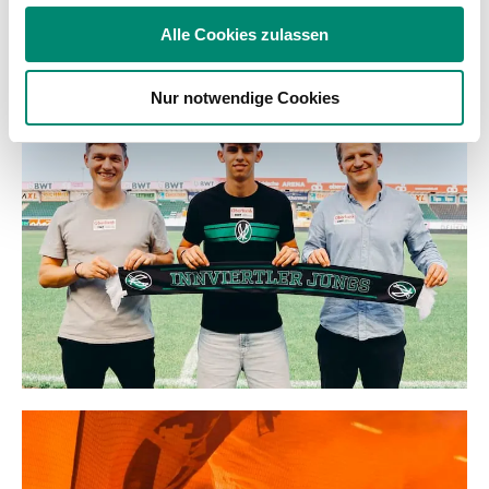
soziale Medien, Werbung und Analysen weiter. Unsere
Alle Cookies zulassen
Partner führen diese Informationen möglicherweise mit
WEITERE NEWS
weiteren Daten zusammen, die Sie ihnen bereitgestellt
Nur notwendige Cookies
haben oder die sie im Rahmen Ihrer Nutzung der Dienste
gesammelt haben.
Weitere Details, insbesondere zu Speicherdauer und
Empfänger entnehmen Sie unserer
Datenschutzerklärung
.