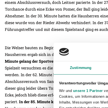
einem Abschlussversuch, doch Leitner parierte. In der 2
Torchance durch eine Ecke von Pomer, der Ball ging lei
Abnehmer. In der 30. Minute hatten die Hausherren eine
diese wurde von der Rieder Abwehr verhindert. In der 37
Führungstreffer und mit diesem Spielstand ging es auch 
Die Welser bauten zu Beginn der zweiten Hälfte wieder D
Hausherren ergab sich in der 49. Minute durch eine Ecke, 
Minute gelang der Sportvereinigung der Ausgleich zum 1
Spielzeit versuchten es die Welser nochmal über rechts 
Zustimmung
werden. In der 62. Minute hatten die Rieder wieder eine
Abschlussversuch von Sané, der abgewehrt wurde, vers
Verantwortungsvoller Umgan
dieser ging leider übers Tor. In der 68. Minute hatten d
Wir und
unsere 1 Partner
ver
Ecke, jedoch blieb diese erfolglos. Eine Ecke der Welser
Cookies, um Informationen a
pariert.
In der 85. Minute konnte die SVR auf 1:2 erhöh
Inhalte, Messungen von Werb