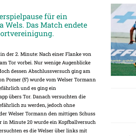
erspielpause für ein
ha Wels. Das Match endete
portvereinigung.
r in der 2. Minute: Nach einer Flanke von
 am Tor vorbei. Nur wenige Augenblicke
, doch dessen Abschlussversuch ging am
 von Pomer (5‘) wurde vom Welser Tormann
efährlich und es ging ein
pp übers Tor. Danach versuchten die
efährlich zu werden, jedoch ohne
 der Welser Tormann den mittigen Schuss
r in Minute 20 wurde ein Kopfballversuch
rsuchten es die Welser über links mit