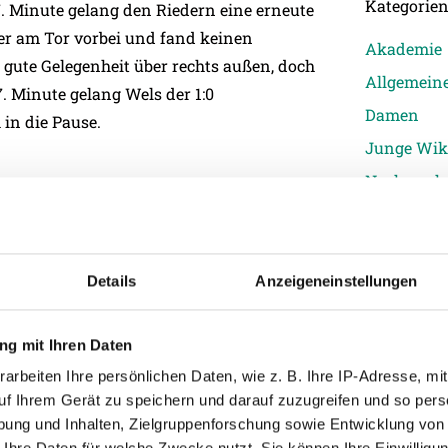
Kategorie
7. Minute gelang den Riedern eine erneute
der am Tor vorbei und fand keinen
Akademie
 gute Gelegenheit über rechts außen, doch
Allgemein
. Minute gelang Wels der 1:0
Damen
in die Pause.
Junge Wik
Nachwuch
ruck auf und die erste Gelegenheit für die
Profis
die jedoch erfolglos blieb
. In der 54.
Ticketing
:1 durch Sané.
Nach einer guten Stunde
Unkategori
außen, doch ohne direkt gefährlich zu
Details
Anzeigeneinstellungen
 gute Möglichkeit. Nach einem
uchte es Grosse mit einem Nachschuss –
g mit Ihren Daten
ie Rieder wieder eine gute Chance durch eine
arbeiten Ihre persönlichen Daten, wie z. B. Ihre IP-Adresse, mit
 wurde von Köstenbauer in der 76. Minute
uf Ihrem Gerät zu speichern und darauf zuzugreifen und so pers
en durch ein Kopfballtor von Mutandwa.
Die
ung und Inhalten, Zielgruppenforschung sowie Entwicklung von