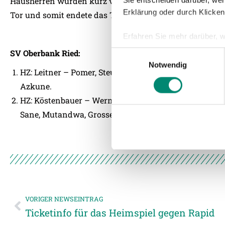
Hausherren wurden kurz vor dem Schlusspfiff nochmal ge
Sie entscheiden darüber, wer
Erklärung oder durch Klicken
Tor und somit endete das Testspiel mit einem 1:2-Auswä
Erfahren Sie mehr darüber, w
Einzelheiten
fest.
SV Oberbank Ried:
Einwilligungsauswahl
Notwendig
HZ: Leitner – Pomer, Steurer, Havenaar, Wernitznig, B
Wir verwenden Cookies, um I
und die Zugriffe auf unsere 
Azkune.
Website an unsere Partner fü
HZ: Köstenbauer – Wernitznig, Scherzer, Sollbauer, W
möglicherweise mit weiteren
Sane, Mutandwa, Grosse.
der Dienste gesammelt habe
Weitere Details, insbesond
VORIGER NEWSEINTRAG
Ticketinfo für das Heimspiel gegen Rapid