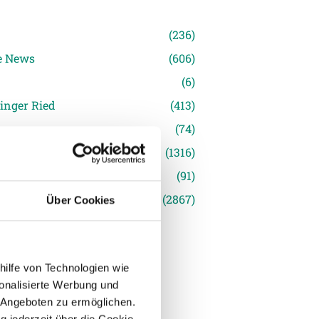
n
(236)
e News
(606)
(6)
inger Ried
(413)
s
(74)
(1316)
(91)
siert
(2867)
Über Cookies
hilfe von Technologien wie
onalisierte Werbung und
 Angeboten zu ermöglichen.