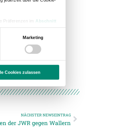
g jederzeit über die Cookie-
hre Präferenzen im
Abschnitt
Marketing
 Medien anbieten zu können
hrer Verwendung unserer
 führen diese Informationen
ie im Rahmen Ihrer Nutzung
lle Cookies zulassen
enschutzerklärung
.
NÄCHSTER NEWSEINTRAG
den der JWR gegen Wallern