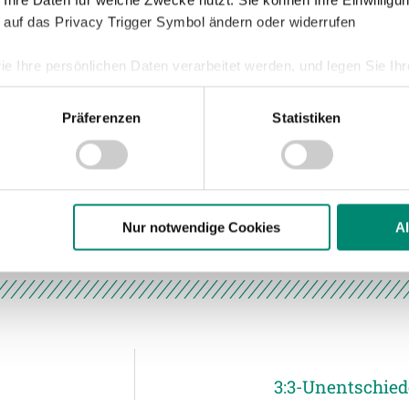
fährlich, der Kopfball ging jedoch übers
 Ihre Daten für welche Zwecke nutzt. Sie können Ihre Einwilligun
 auf das Privacy Trigger Symbol ändern oder widerrufen
rtssieg für unsere SVR.
ie Ihre persönlichen Daten verarbeitet werden, und legen Sie I
Präferenzen
Statistiken
ajic – Rasner, Maart – Van Wyk, Kiedl,
nhalte und Anzeigen zu personalisieren, Funktionen für soziale
Website zu analysieren. Außerdem geben wir Informationen zu I
r soziale Medien, Werbung und Analysen weiter. Unsere Partner
eissenbacher, Rossdorfer – Rasner, Maart –
 Daten zusammen, die Sie ihnen bereitgestellt haben oder die s
n.
Nur notwendige Cookies
A
ere zu Speicherdauer und Empfänger entnehmen Sie unserer
Dat
3:3-Unentschie