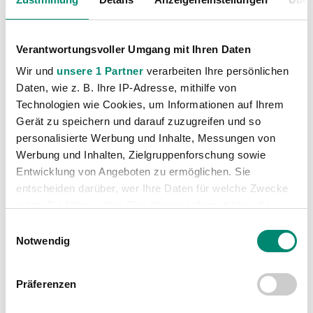
Verantwortungsvoller Umgang mit Ihren Daten
Wir und
unsere 1 Partner
verarbeiten Ihre persönlichen
Daten, wie z. B. Ihre IP-Adresse, mithilfe von
Technologien wie Cookies, um Informationen auf Ihrem
Kategorien
Gerät zu speichern und darauf zuzugreifen und so
Akademie
(236)
personalisierte Werbung und Inhalte, Messungen von
Werbung und Inhalten, Zielgruppenforschung sowie
Allgemeine News
(606)
Entwicklung von Angeboten zu ermöglichen. Sie
Damen
(6)
entscheiden darüber, wer Ihre Daten für welche Zwecke
Junge Wikinger Ried
(413)
nutzt. Sie können Ihre Einwilligung jederzeit über die
Nachwuchs
(74)
Cookie-Erklärung oder durch Klicken auf das Privacy
Einwilligungsauswahl
Trigger Symbol ändern oder widerrufen
Notwendig
Profis
(1316)
Ticketing
(91)
Erfahren Sie mehr darüber, wie Ihre persönlichen Daten
Präferenzen
Unkategorisiert
(2867)
verarbeitet werden, und legen Sie Ihre Präferenzen im
Abschnitt Einzelheiten
fest.