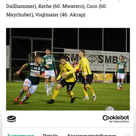
Dallhammer), Kerhe (60. Mwatero), Coco (60.
Mayrhuber), Voglmaier (46. Akrap)
Zustimmung
Details
Anzeigeneinstellungen
Über