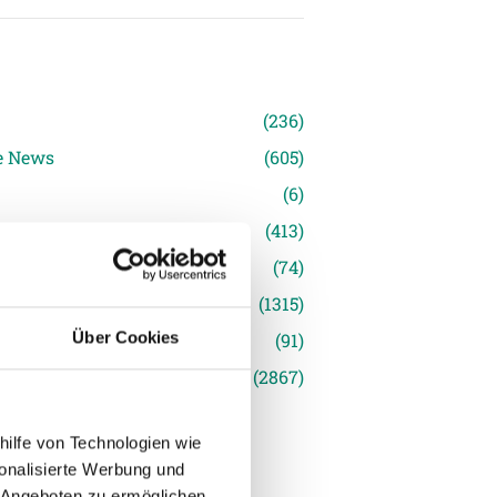
n
(236)
e News
(605)
(6)
inger Ried
(413)
s
(74)
(1315)
(91)
Über Cookies
siert
(2867)
hilfe von Technologien wie
onalisierte Werbung und
 Angeboten zu ermöglichen.