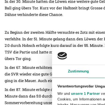
In der 30. Minute hatten die Löwen eine weitere gute Ge
Ball ging übers Tor. Kurz vor der Halbzeit bringt Grosse
Dähne verhinderte diese Chance.
Zu Beginn der zweiten Hälfte versuchte es Zotz mit eine
verfehlte. In der 51. Minute gelang dann den Löwen der
2:0 durch Hobsch erfolgte kurz darauf in der 55. Minute.
TSV die Partie und hatte mit einem Abschuss in der 65. 
übers Tor ging.
In der 67. Minute erhöhten die Löwen dann auf 3:0, erne
Zustimmung
die SVR wieder eine gute Gelegenheit durch einen direkt
ging in die Mauer. Auch ein Kopfball von Zotz konnte de
Verantwortungsvoller Umgan
In der 87. Minute erfolgte durch Danhof dann das 4:0 f
Wir und
unsere 1 Partner
ver
Minute dann das 5:0 durch Hobsch. Mit diesem Ergebnis e
Cookies, um Informationen a
Sommervorbereitung unserer Sportvereinigung.
Inhalte, Messungen von Werb