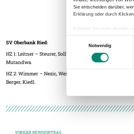
Sie entscheiden darüber, wer
Erklärung oder durch Klicken
Erfahren Sie mehr darüber, w
Einzelheiten
fest.
Einwilligungsauswahl
SV Oberbank Ried:
Notwendig
Wir verwenden Cookies, um I
HZ 1: Leitner – Steurer, Sollbauer, Havenaar – Scherzer, 
und die Zugriffe auf unsere 
Mutandwa.
Website an unsere Partner fü
möglicherweise mit weiteren
HZ 2: Wimmer – Nezic, Weissenbacher, Kirnbauer – Zotz, 
der Dienste gesammelt habe
Berger, Kiedl.
Weitere Details, insbesond
VORIGER NEWSEINTRAG