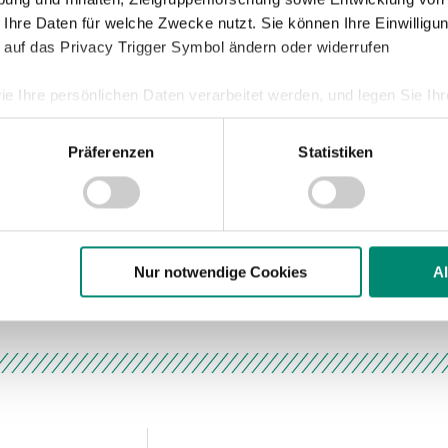
 Ihre Daten für welche Zwecke nutzt. Sie können Ihre Einwilligun
 auf das Privacy Trigger Symbol ändern oder widerrufen
ie Ihre persönlichen Daten verarbeitet werden, und legen Sie I
Präferenzen
Statistiken
nhalte und Anzeigen zu personalisieren, Funktionen für soziale
Mayer, Rasner, Bajic – Grosse – Van Wyk,
Website zu analysieren. Außerdem geben wir Informationen zu I
r soziale Medien, Werbung und Analysen weiter. Unsere Partner
 Daten zusammen, die Sie ihnen bereitgestellt haben oder die s
Wernitznig, Scholl, Rossdorfer – Olinga –
n.
Nur notwendige Cookies
A
ere zu Speicherdauer und Empfänger entnehmen Sie unserer
Dat