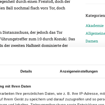
legenheit durch einen Freistoß, doch der
 den Ball nochmal flach vors Tor, doch
Kategorie
Akademie
m Distanzschuss, der jedoch das Tor
Allgemein
 Führungstreffer zum 1:0 durch Kozuki. Das
Damen
 In der zweiten Halbzeit dominierte der
Junge Wik
Minute die nächste Möglichkeit, die jedoch
Nachwuch
Profis
ut durch Hobsch. In der 80. Minute hatte
Ticketing
Details
Anzeigeneinstellungen
en Freistoß von Rossdorfer, doch der Ball
Unkategori
n Spielstand nicht verändern.
g mit Ihren Daten
ür den TSV 1860 München und in der 90.
arbeiten Ihre persönlichen Daten, wie z. B. Ihre IP-Adresse, mit
ndete das dritte Testspiel der
uf Ihrem Gerät zu speichern und darauf zuzugreifen und so pers
ung und Inhalten, Zielgruppenforschung sowie Entwicklung von