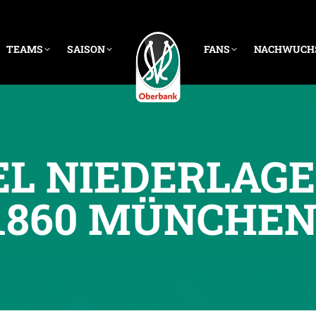
TEAMS
SAISON
FANS
NACHWUCH
IEL NIEDERLAG
1860 MÜNCHE