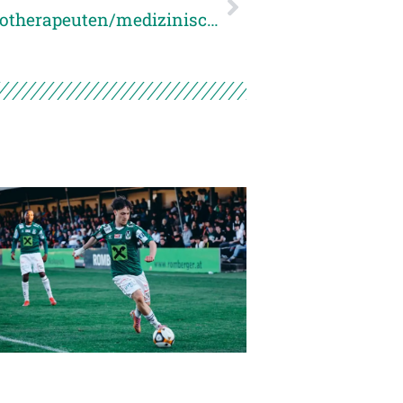
Wir suchen Verstärkung – Physiotherapeuten/medizinischen (Sport-) Masseur für JWR und Akademie