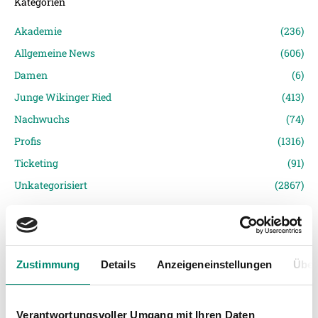
Kategorien
Akademie
(236)
Allgemeine News
(606)
Damen
(6)
Junge Wikinger Ried
(413)
Nachwuchs
(74)
Profis
(1316)
Ticketing
(91)
Unkategorisiert
(2867)
Zustimmung
Details
Anzeigeneinstellungen
Über
Verantwortungsvoller Umgang mit Ihren Daten