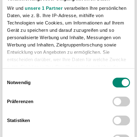
VORIGER NEWSEINTRAG
NÄCHSTER NEWSEINTRAG
Fans on Tour – Auswärtsfahrt nach Linz
Besuch der Bewohner von Miravita
Wir und
unsere 1 Partner
verarbeiten Ihre persönlichen
Daten, wie z. B. Ihre IP-Adresse, mithilfe von
Technologien wie Cookies, um Informationen auf Ihrem
Gerät zu speichern und darauf zuzugreifen und so
personalisierte Werbung und Inhalte, Messungen von
Werbung und Inhalten, Zielgruppenforschung sowie
Entwicklung von Angeboten zu ermöglichen. Sie
WEITERE NEWS
entscheiden darüber, wer Ihre Daten für welche Zwecke
nutzt. Sie können Ihre Einwilligung jederzeit über die
Cookie-Erklärung oder durch Klicken auf das Privacy
Einwilligungsauswahl
Trigger Symbol ändern oder widerrufen
Notwendig
Erfahren Sie mehr darüber, wie Ihre persönlichen Daten
Präferenzen
verarbeitet werden, und legen Sie Ihre Präferenzen im
Abschnitt Einzelheiten
fest.
Statistiken
Wir verwenden Cookies, um Inhalte und Anzeigen zu
personalisieren, Funktionen für soziale Medien anbieten