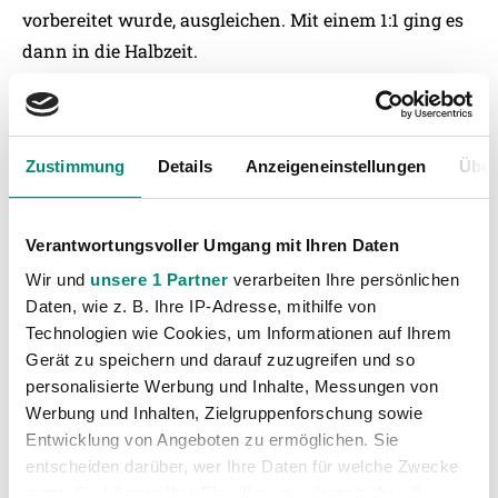
vorbereitet wurde, ausgleichen. Mit einem 1:1 ging es
dann in die Halbzeit.
In der zweiten Halbzeit konnten wir durch einen
schönen Konter über den eingewechselten Spiegl in
Führung gehen. Kurz darauf verpasste Chhada nach
Zustimmung
Details
Anzeigeneinstellungen
Über
Spiegl-Stangelpass sogar die Chance auf das 3:1. In
der Folge fanden die Gäste die eine oder andere
Torchance, agierten mit vielen langen Bällen,
Verantwortungsvoller Umgang mit Ihren Daten
woraufhin einer letztendlich zum späten
Wir und
unsere 1 Partner
verarbeiten Ihre persönlichen
Ausgleistreffer verwertet werden konnte.
Daten, wie z. B. Ihre IP-Adresse, mithilfe von
Mit der Intensität im Spiel und dem Willen der
Technologien wie Cookies, um Informationen auf Ihrem
Mannschaft konnten die Schwerpunkte der
Gerät zu speichern und darauf zuzugreifen und so
personalisierte Werbung und Inhalte, Messungen von
Vorbereitung im Frühjahr zum Teil schon gut
Werbung und Inhalten, Zielgruppenforschung sowie
umgesetzt werden.
Entwicklung von Angeboten zu ermöglichen. Sie
entscheiden darüber, wer Ihre Daten für welche Zwecke
nutzt. Sie können Ihre Einwilligung jederzeit über die