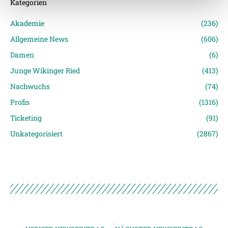
Kategorien
Weitere Details, insbesondere zu Speicherdauer und
Akademie
(236)
Empfänger entnehmen Sie unserer
Allgemeine News
(606)
Datenschutzerklärung
.
Damen
(6)
Junge Wikinger Ried
(413)
Nachwuchs
(74)
Profis
(1316)
Ticketing
(91)
Unkategorisiert
(2867)