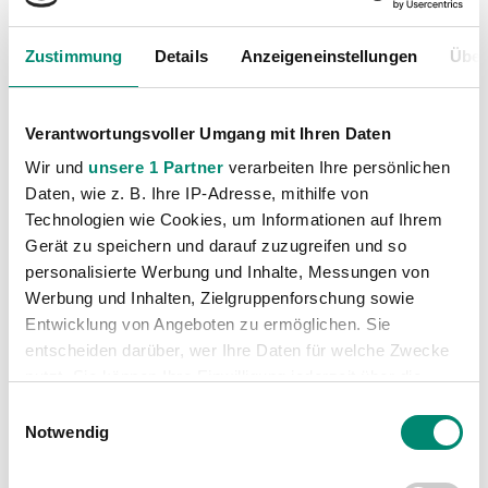
Profis
(1316)
Ticketing
(91)
Zustimmung
Details
Anzeigeneinstellungen
Über
Unkategorisiert
(2867)
Verantwortungsvoller Umgang mit Ihren Daten
Wir und
unsere 1 Partner
verarbeiten Ihre persönlichen
Daten, wie z. B. Ihre IP-Adresse, mithilfe von
Technologien wie Cookies, um Informationen auf Ihrem
Gerät zu speichern und darauf zuzugreifen und so
personalisierte Werbung und Inhalte, Messungen von
VORIGER NEWSEINTRAG
NÄCHSTER NEWSEINTRAG
Werbung und Inhalten, Zielgruppenforschung sowie
2:4 – Niederlage gegen Újpest Budapest
Agyemang Diawusie neu bei der SV Guntamatic Ried
Entwicklung von Angeboten zu ermöglichen. Sie
entscheiden darüber, wer Ihre Daten für welche Zwecke
nutzt. Sie können Ihre Einwilligung jederzeit über die
Cookie-Erklärung oder durch Klicken auf das Privacy
Einwilligungsauswahl
Trigger Symbol ändern oder widerrufen
Notwendig
WEITERE NEWS
Erfahren Sie mehr darüber, wie Ihre persönlichen Daten