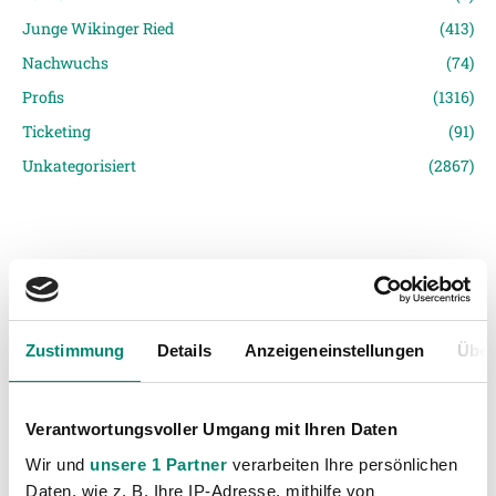
Junge Wikinger Ried
(413)
Nachwuchs
(74)
Profis
(1316)
Ticketing
(91)
Unkategorisiert
(2867)
Zustimmung
Details
Anzeigeneinstellungen
Über
VORIGER NEWSEINTRAG
NÄCHSTER NEWSEINTRAG
Julius Perstaller wechselt zur SV Josko Ried
Präsident Willminger und SVR-Vorstand wiedergewählt
Verantwortungsvoller Umgang mit Ihren Daten
Wir und
unsere 1 Partner
verarbeiten Ihre persönlichen
Daten, wie z. B. Ihre IP-Adresse, mithilfe von