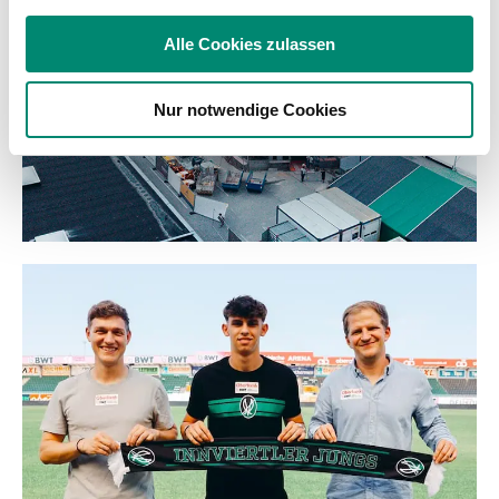
Verwendung unserer Website an unsere Partner für
soziale Medien, Werbung und Analysen weiter. Unsere
Alle Cookies zulassen
Partner führen diese Informationen möglicherweise mit
weiteren Daten zusammen, die Sie ihnen bereitgestellt
Nur notwendige Cookies
haben oder die sie im Rahmen Ihrer Nutzung der Dienste
gesammelt haben.
Weitere Details, insbesondere zu Speicherdauer und
Empfänger entnehmen Sie unserer
Datenschutzerklärung
.