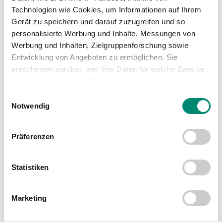
Technologien wie Cookies, um Informationen auf Ihrem
Gerät zu speichern und darauf zuzugreifen und so
WEITERE NEWS
personalisierte Werbung und Inhalte, Messungen von
Werbung und Inhalten, Zielgruppenforschung sowie
Entwicklung von Angeboten zu ermöglichen. Sie
entscheiden darüber, wer Ihre Daten für welche Zwecke
nutzt. Sie können Ihre Einwilligung jederzeit über die
Cookie-Erklärung oder durch Klicken auf das Privacy
Einwilligungsauswahl
Trigger Symbol ändern oder widerrufen
Notwendig
Erfahren Sie mehr darüber, wie Ihre persönlichen Daten
Präferenzen
verarbeitet werden, und legen Sie Ihre Präferenzen im
Abschnitt Einzelheiten
fest.
Statistiken
Wir verwenden Cookies, um Inhalte und Anzeigen zu
personalisieren, Funktionen für soziale Medien anbieten
Marketing
zu können und die Zugriffe auf unsere Website zu
analysieren. Außerdem geben wir Informationen zu Ihrer