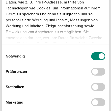
Daten, wie z. B. Ihre IP-Adresse, mithilfe von
Technologien wie Cookies, um Informationen auf Ihrem
Gerät zu speichern und darauf zuzugreifen und so
personalisierte Werbung und Inhalte, Messungen von
WEITERE NEWS
Werbung und Inhalten, Zielgruppenforschung sowie
Entwicklung von Angeboten zu ermöglichen. Sie
entscheiden darüber, wer Ihre Daten für welche Zwecke
nutzt. Sie können Ihre Einwilligung jederzeit über die
Cookie-Erklärung oder durch Klicken auf das Privacy
Einwilligungsauswahl
Trigger Symbol ändern oder widerrufen
Notwendig
Erfahren Sie mehr darüber, wie Ihre persönlichen Daten
Präferenzen
verarbeitet werden, und legen Sie Ihre Präferenzen im
Abschnitt Einzelheiten
fest.
Statistiken
Wir verwenden Cookies, um Inhalte und Anzeigen zu
personalisieren, Funktionen für soziale Medien anbieten
Marketing
zu können und die Zugriffe auf unsere Website zu
analysieren. Außerdem geben wir Informationen zu Ihrer