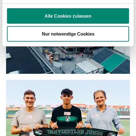
Verwendung unserer Website an unsere Partner für
soziale Medien, Werbung und Analysen weiter. Unsere
Alle Cookies zulassen
Partner führen diese Informationen möglicherweise mit
weiteren Daten zusammen, die Sie ihnen bereitgestellt
Nur notwendige Cookies
haben oder die sie im Rahmen Ihrer Nutzung der Dienste
gesammelt haben.
Weitere Details, insbesondere zu Speicherdauer und
Empfänger entnehmen Sie unserer
Datenschutzerklärung
.