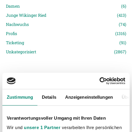
Damen
(6)
Junge Wikinger Ried
(413)
Nachwuchs
(74)
Profis
(1316)
Ticketing
(91)
Unkategorisiert
(2867)
Zustimmung
Details
Anzeigeneinstellungen
Über
VORIGER NEWSEINTRAG
NÄCHSTER NEWSEINTRAG
Ein sehr erfolgreiches Jahr!
Testspielsieg gegen die Admira
Verantwortungsvoller Umgang mit Ihren Daten
Wir und
unsere 1 Partner
verarbeiten Ihre persönlichen