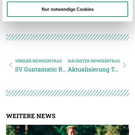
weiteren Daten zusammen, die Sie ihnen bereitgestellt
Unkategorisiert
(2867)
Nur notwendige Cookies
haben oder die sie im Rahmen Ihrer Nutzung der Dienste
gesammelt haben.
Weitere Details, insbesondere zu Speicherdauer und
Empfänger entnehmen Sie unserer
Datenschutzerklärung
.
VORIGER NEWSEINTRAG
NÄCHSTER NEWSEINTRAG
SV Guntamatic Ried trifft auf den Wiener Sportklub
Aktualisierung Testspiele Sommer 2017
WEITERE NEWS