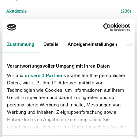
Akademie
(236)
Allgemeine News
(606)
Damen
(6)
Junge Wikinger Ried
(413)
Zustimmung
Details
Anzeigeneinstellungen
Über
Nachwuchs
(74)
Profis
(1316)
Verantwortungsvoller Umgang mit Ihren Daten
Ticketing
(91)
Wir und
unsere 1 Partner
verarbeiten Ihre persönlichen
Unkategorisiert
(2867)
Daten, wie z. B. Ihre IP-Adresse, mithilfe von
Technologien wie Cookies, um Informationen auf Ihrem
Gerät zu speichern und darauf zuzugreifen und so
personalisierte Werbung und Inhalte, Messungen von
Werbung und Inhalten, Zielgruppenforschung sowie
Entwicklung von Angeboten zu ermöglichen. Sie
entscheiden darüber, wer Ihre Daten für welche Zwecke
nutzt. Sie können Ihre Einwilligung jederzeit über die
VORIGER NEWSEINTRAG
NÄCHSTER NEWSEINTRAG