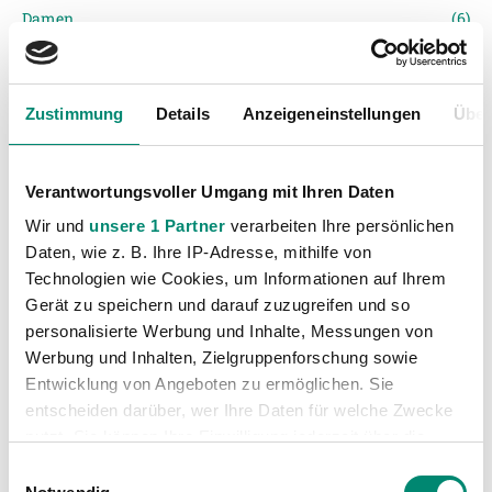
Damen
(6)
Junge Wikinger Ried
(414)
Nachwuchs
(74)
Zustimmung
Details
Anzeigeneinstellungen
Über
Profis
(1317)
Ticketing
(91)
Unkategorisiert
(2867)
Verantwortungsvoller Umgang mit Ihren Daten
Wir und
unsere 1 Partner
verarbeiten Ihre persönlichen
Daten, wie z. B. Ihre IP-Adresse, mithilfe von
Technologien wie Cookies, um Informationen auf Ihrem
Gerät zu speichern und darauf zuzugreifen und so
personalisierte Werbung und Inhalte, Messungen von
Werbung und Inhalten, Zielgruppenforschung sowie
Entwicklung von Angeboten zu ermöglichen. Sie
VORIGER NEWSEINTRAG
NÄCHSTER NEWSEINTRAG
entscheiden darüber, wer Ihre Daten für welche Zwecke
Rieder Blitzstart bei 4:2-Heimsieg gegen Grödig
SAK Klagenfurt Gegner im Cup-Achtelfinale
nutzt. Sie können Ihre Einwilligung jederzeit über die
Cookie-Erklärung oder durch Klicken auf das Privacy
Einwilligungsauswahl
Trigger Symbol ändern oder widerrufen