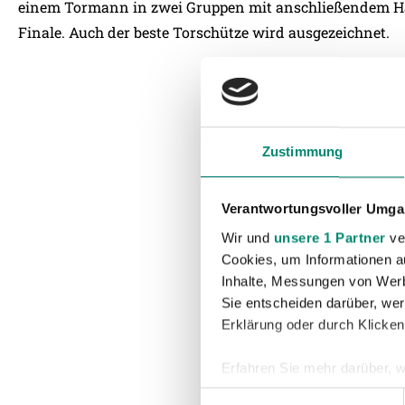
einem Tormann in zwei Gruppen mit anschließendem Hal
Finale. Auch der beste Torschütze wird ausgezeichnet.
Zustimmung
Verantwortungsvoller Umgan
Wir und
unsere 1 Partner
ver
Cookies, um Informationen a
Inhalte, Messungen von Werb
Sie entscheiden darüber, wer
Erklärung oder durch Klicken
Erfahren Sie mehr darüber, w
Einzelheiten
fest.
Einwilligungsauswahl