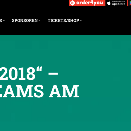
S
SPONSOREN
TICKETS/SHOP
018“ –
TEAMS AM