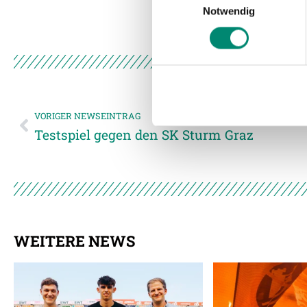
Notwendig
Wir verwenden Cookies, um I
und die Zugriffe auf unsere 
Website an unsere Partner fü
möglicherweise mit weiteren
der Dienste gesammelt habe
VORIGER NEWSEINTRAG
Testspiel gegen den SK Sturm Graz
Weitere Details, insbesond
WEITERE NEWS