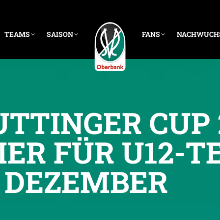
TEAMS
SAISON
FANS
NACHWUCH
UTTINGER CUP 2
ER FÜR U12-
. DEZEMBER