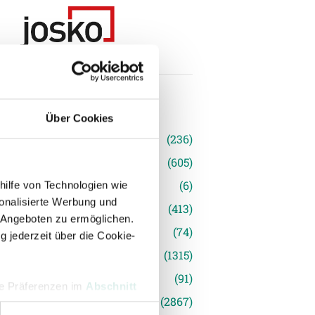
n
Über Cookies
(236)
e News
(605)
(6)
hilfe von Technologien wie
onalisierte Werbung und
inger Ried
(413)
 Angeboten zu ermöglichen.
s
(74)
g jederzeit über die Cookie-
(1315)
(91)
hre Präferenzen im
Abschnitt
siert
(2867)