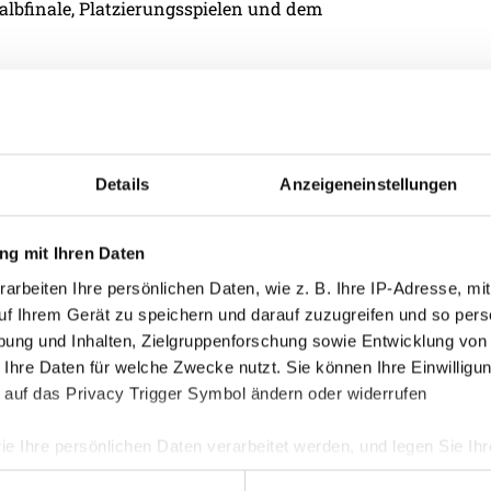
bfinale, Platzierungsspielen und dem
Kategorie
Details
Anzeigeneinstellungen
Akademie
Allgemein
g mit Ihren Daten
Damen
arbeiten Ihre persönlichen Daten, wie z. B. Ihre IP-Adresse, mit
uf Ihrem Gerät zu speichern und darauf zuzugreifen und so pers
Junge Wik
ung und Inhalten, Zielgruppenforschung sowie Entwicklung von
Nachwuch
 Ihre Daten für welche Zwecke nutzt. Sie können Ihre Einwilligun
 auf das Privacy Trigger Symbol ändern oder widerrufen
Profis
Ticketing
ie Ihre persönlichen Daten verarbeitet werden, und legen Sie I
Unkategori