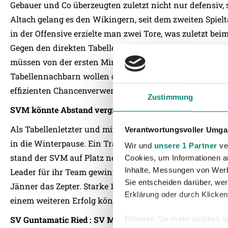
Gebauer und Co überzeugten zuletzt nicht nur defensiv, 
Altach gelang es den Wikingern, seit dem zweiten Spielt
in der Offensive erzielte man zwei Tore, was zuletzt beim
Gegen den direkten Tabellennachbarn erwartet die Chabbi
müssen von der ersten Minute auf den Kampf vorbereitet
Tabellennachbarn wollen die Schwarz-grünen wieder mit
effizienten Chancenverwertung zum Erfolg kommen.
Zustimmung
SVM könnte Abstand vergrößern
Als Tabellenletzter und mit vier Punkten Rückstand auf
Verantwortungsvoller Umgan
in die Winterpause. Ein Trainerwechsel, zahlreiche Ne
Wir und
unsere 1 Partner
ver
stand der SVM auf Platz neun. Mit Stefan Maierhofer k
Cookies, um Informationen a
Inhalte, Messungen von Werb
Leader für ihr Team gewinnen und auf der Seitenlinie 
Sie entscheiden darüber, wer
Jänner das Zepter. Starke 13 Punkte holten die Mattersbu
Erklärung oder durch Klicken
einem weiteren Erfolg könnten sie den Abstand auf das 
SV Guntamatic Ried : SV Mattersburg
Erfahren Sie mehr darüber, w