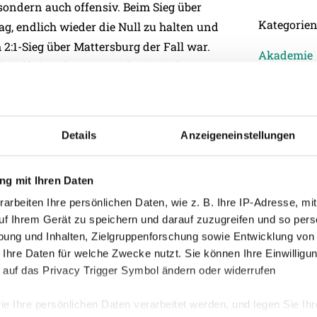
sondern auch offensiv. Beim Sieg über
Kategorie
ag, endlich wieder die Null zu halten und
 2:1-Sieg über Mattersburg der Fall war.
Akademie
-Elf ein schweres Spiel. Die Rieder
Allgemein
 sein. Im Duell gegen den
Damen
 einer stabilen Defensive und einer
Junge Wik
Details
Anzeigeneinstellungen
Nachwuch
Profis
 das rettende Ufer ging der SV Mattersburg
g mit Ihren Daten
Ticketing
uzugänge und zwei Frühjahrsrunden später
arbeiten Ihre persönlichen Daten, wie z. B. Ihre IP-Adresse, mit
Unkategori
onnten die Burgenländer einen echten
uf Ihrem Gerät zu speichern und darauf zuzugreifen und so pers
ung und Inhalten, Zielgruppenforschung sowie Entwicklung von
schwingt Gerald Baumgartner seit Anfang
 Ihre Daten für welche Zwecke nutzt. Sie können Ihre Einwilligun
rger aus den letzten acht Spielen. Bei
 auf das Privacy Trigger Symbol ändern oder widerrufen
Tabellenende auf vier Punkte vergrößern.
ie Ihre persönlichen Daten verarbeitet werden, und legen Sie I