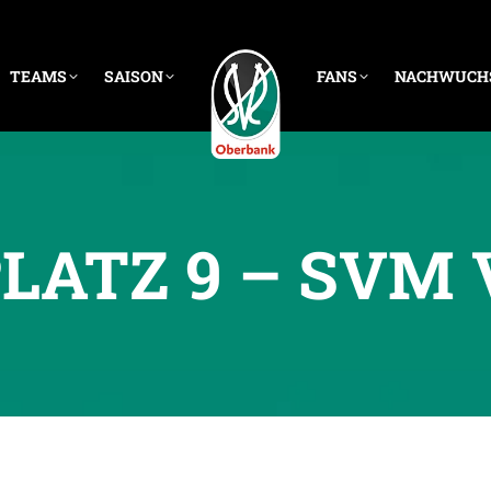
TEAMS
SAISON
FANS
NACHWUCH
LATZ 9 – SVM 