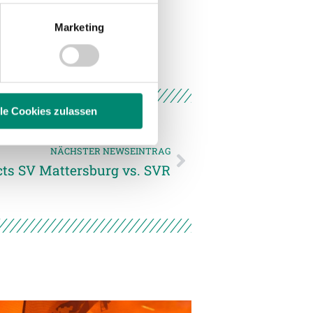
Marketing
 Medien anbieten zu können
hrer Verwendung unserer
 führen diese Informationen
ie im Rahmen Ihrer Nutzung
lle Cookies zulassen
NÄCHSTER NEWSEINTRAG
enschutzerklärung
.
cts SV Mattersburg vs. SVR