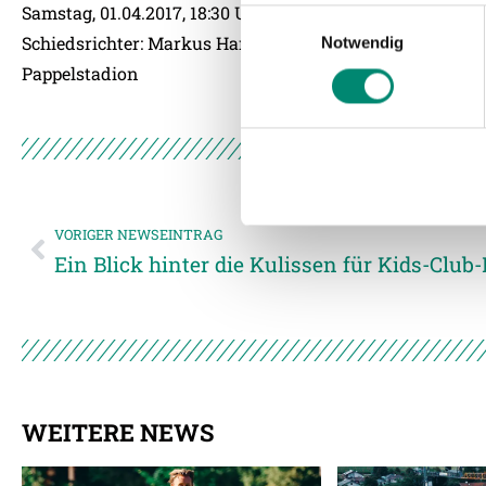
Einzelheiten
fest.
Samstag, 01.04.2017, 18:30 Uhr
Einwilligungsauswahl
Schiedsrichter: Markus Hameter
Notwendig
Wir verwenden Cookies, um I
Pappelstadion
und die Zugriffe auf unsere 
Website an unsere Partner fü
möglicherweise mit weiteren
der Dienste gesammelt habe
VORIGER NEWSEINTRAG
Weitere Details, insbesond
Ein Blick hinter die Kulissen für Kids-Club-
WEITERE NEWS