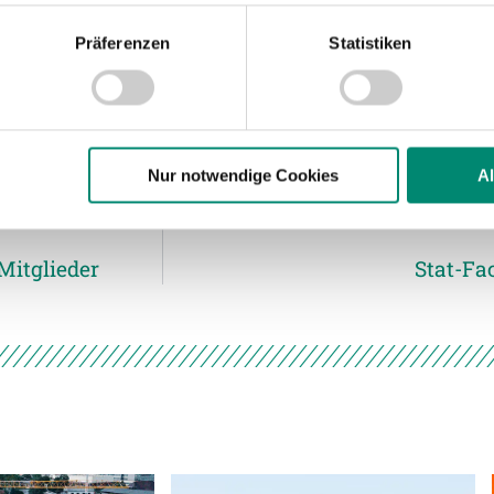
Präferenzen
Statistiken
nhalte und Anzeigen zu personalisieren, Funktionen für soziale
Website zu analysieren. Außerdem geben wir Informationen zu I
r soziale Medien, Werbung und Analysen weiter. Unsere Partner
 Daten zusammen, die Sie ihnen bereitgestellt haben oder die s
n.
Nur notwendige Cookies
A
ere zu Speicherdauer und Empfänger entnehmen Sie unserer
Dat
Mitglieder
Stat-Fa