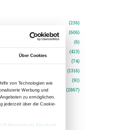
n
(236)
e News
(606)
(6)
inger Ried
(413)
Über Cookies
s
(74)
(1316)
(91)
hilfe von Technologien wie
siert
(2867)
onalisierte Werbung und
 Angeboten zu ermöglichen.
g jederzeit über die Cookie-
hre Präferenzen im
Abschnitt