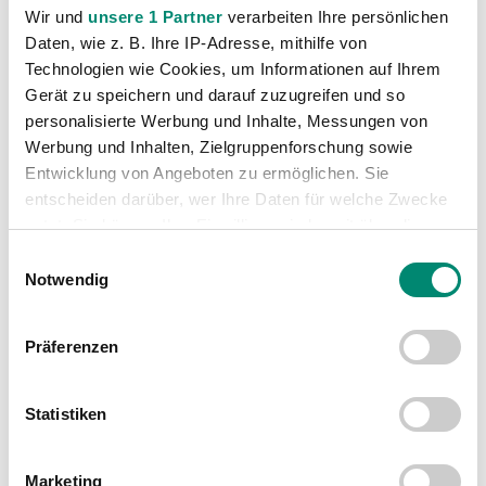
Wir und
unsere 1 Partner
verarbeiten Ihre persönlichen
Akademie
(236)
Daten, wie z. B. Ihre IP-Adresse, mithilfe von
Allgemeine News
(606)
Technologien wie Cookies, um Informationen auf Ihrem
Damen
(6)
Gerät zu speichern und darauf zuzugreifen und so
personalisierte Werbung und Inhalte, Messungen von
Junge Wikinger Ried
(413)
Werbung und Inhalten, Zielgruppenforschung sowie
Nachwuchs
(74)
Entwicklung von Angeboten zu ermöglichen. Sie
Profis
(1316)
entscheiden darüber, wer Ihre Daten für welche Zwecke
Ticketing
(91)
nutzt. Sie können Ihre Einwilligung jederzeit über die
Cookie-Erklärung oder durch Klicken auf das Privacy
Unkategorisiert
(2867)
Einwilligungsauswahl
Trigger Symbol ändern oder widerrufen
Notwendig
Erfahren Sie mehr darüber, wie Ihre persönlichen Daten
Präferenzen
verarbeitet werden, und legen Sie Ihre Präferenzen im
Abschnitt Einzelheiten
fest.
Statistiken
Wir verwenden Cookies, um Inhalte und Anzeigen zu
personalisieren, Funktionen für soziale Medien anbieten
VORIGER NEWSEINTRAG
NÄCHSTER NEWSEINTRAG
Marketing
zu können und die Zugriffe auf unsere Website zu