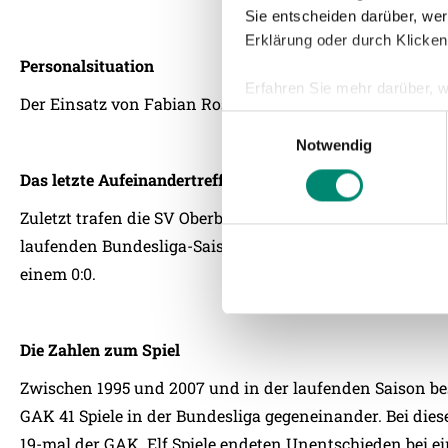
Sie entscheiden darüber, wer
Erklärung oder durch Klicken
Personalsituation
Erfahren Sie mehr darüber, w
Der Einsatz von Fabian Rossdorfer ist fraglich, Kingsto
Einzelheiten
fest.
Einwilligungsauswahl
Notwendig
Wir verwenden Cookies, um I
Das letzte Aufeinandertreffen
und die Zugriffe auf unsere 
Website an unsere Partner fü
Zuletzt trafen die SV Oberbank Ried und der GAK am 27.
möglicherweise mit weiteren
laufenden Bundesliga-Saison in Ried aufeinander. Die 
der Dienste gesammelt habe
einem 0:0.
Weitere Details, insbesond
Die Zahlen zum Spiel
Zwischen 1995 und 2007 und in der laufenden Saison be
GAK 41 Spiele in der Bundesliga gegeneinander. Bei diese
19-mal der GAK. Elf Spiele endeten Unentschieden bei ei