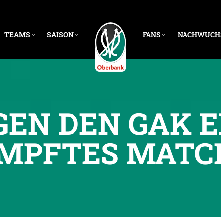
TEAMS
SAISON
FANS
NACHWUCH
GEN DEN GAK E
MPFTES MATC