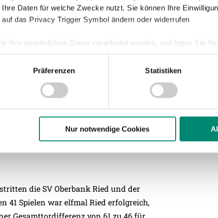
 Ihre Daten für welche Zwecke nutzt. Sie können Ihre Einwilligun
 auf das Privacy Trigger Symbol ändern oder widerrufen
ie Ihre persönlichen Daten verarbeitet werden, und legen Sie I
ne Mutandwa ist gesperrt.
Präferenzen
Statistiken
nhalte und Anzeigen zu personalisieren, Funktionen für soziale
Website zu analysieren. Außerdem geben wir Informationen zu I
r soziale Medien, Werbung und Analysen weiter. Unsere Partner
 September 2025 am 8. Spieltag der
 Daten zusammen, die Sie ihnen bereitgestellt haben oder die s
beiden Mannschaften trennten sich mit
n.
Nur notwendige Cookies
A
ere zu Speicherdauer und Empfänger entnehmen Sie unserer
Dat
stritten die SV Oberbank Ried und der
n 41 Spielen war elfmal Ried erfolgreich,
ner Gesamttordifferenz von 61 zu 46 für