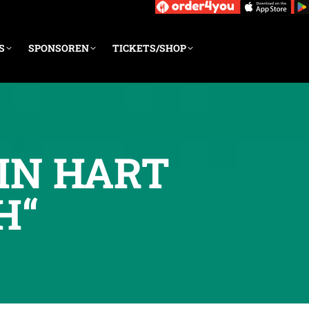
S
SPONSOREN
TICKETS/SHOP
IN HART
H“