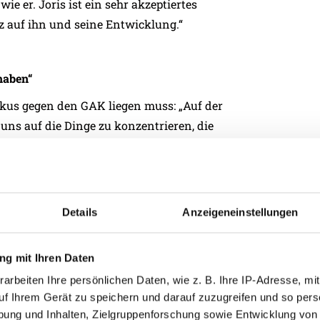
e er. Joris ist ein sehr akzeptiertes
z auf ihn und seine Entwicklung.“
 haben“
okus gegen den GAK liegen muss: „Auf der
uns auf die Dinge zu konzentrieren, die
er 90 Minuten zählt und einzig diese
angenen Wochen unter anderem gegen Red
eam in dieser Liga auf Augenhöhe
 wollen in Graz zurück auf die
Details
Anzeigeneinstellungen
ergangenen Runde der Admiral Bundesliga
g mit Ihren Daten
an Wyk (22.). Ried ist jetzt mit 28 Punkten
arbeiten Ihre persönlichen Daten, wie z. B. Ihre IP-Adresse, mit
1 geschlagen geben. Die Grazer nehmen mit
uf Ihrem Gerät zu speichern und darauf zuzugreifen und so pers
ung und Inhalten, Zielgruppenforschung sowie Entwicklung von