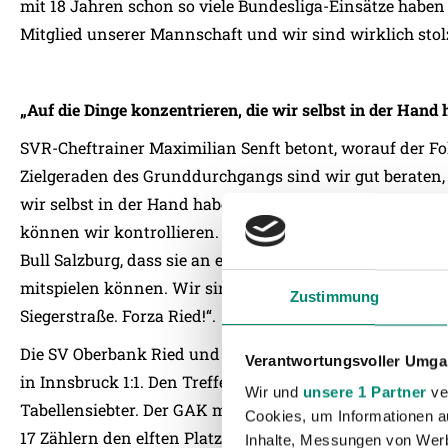
mit 18 Jahren schon so viele Bundesliga-Einsätze haben wi
Mitglied unserer Mannschaft und wir sind wirklich stol
„Auf die Dinge konzentrieren, die wir selbst in der Hand
SVR-Cheftrainer Maximilian Senft betont, worauf der F
Zielgeraden des Grunddurchgangs sind wir gut beraten, 
wir selbst in der Hand haben. Einzig unsere Leistung üb
können wir kontrollieren. Der GAK zeigte in den verg
Bull Salzburg, dass sie an einem guten Tag mit jedem T
mitspielen können. Wir sind auf jeden Fall gewarnt und
Zustimmung
Siegerstraße. Forza Ried!“.
Die SV Oberbank Ried und WSG Tirol spielten in der v
Verantwortungsvoller Umgan
in Innsbruck 1:1. Den Treffer für Ried erzielte Antonio V
Wir und
unsere 1 Partner
ver
Tabellensiebter. Der GAK musste sich in Hartberg mit 0:
Cookies, um Informationen a
17 Zählern den elften Platz in der Tabelle ein.
Inhalte, Messungen von Werb