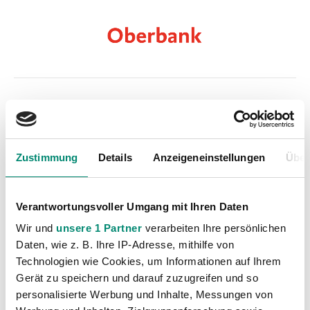
Kategorien
Akademie
(236)
Zustimmung
Details
Anzeigeneinstellungen
Über
Allgemeine News
(605)
Damen
(6)
Junge Wikinger Ried
(413)
Verantwortungsvoller Umgang mit Ihren Daten
Nachwuchs
(74)
Wir und
unsere 1 Partner
verarbeiten Ihre persönlichen
Daten, wie z. B. Ihre IP-Adresse, mithilfe von
Profis
(1315)
Technologien wie Cookies, um Informationen auf Ihrem
Ticketing
(91)
Gerät zu speichern und darauf zuzugreifen und so
Unkategorisiert
(2867)
personalisierte Werbung und Inhalte, Messungen von