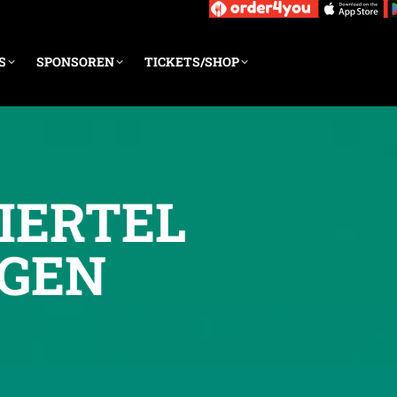
S
SPONSOREN
TICKETS/SHOP
IERTEL
EGEN