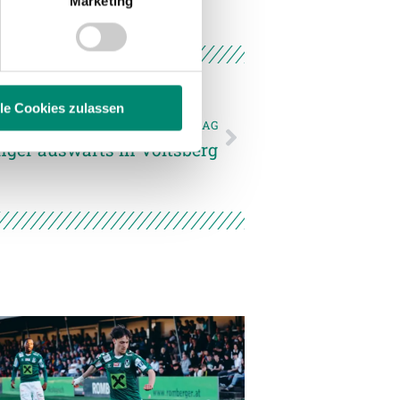
Marketing
 Medien anbieten zu können
hrer Verwendung unserer
 führen diese Informationen
ie im Rahmen Ihrer Nutzung
lle Cookies zulassen
NÄCHSTER NEWSEINTRAG
ger auswärts in Voitsberg
enschutzerklärung
.