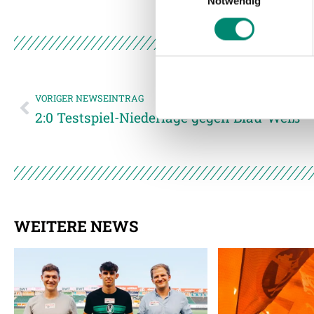
Notwendig
Wir verwenden Cookies, um I
und die Zugriffe auf unsere 
Website an unsere Partner fü
möglicherweise mit weiteren
der Dienste gesammelt habe
VORIGER NEWSEINTRAG
2:0 Testspiel-Niederlage gegen Blau-Weiß
Weitere Details, insbesond
WEITERE NEWS