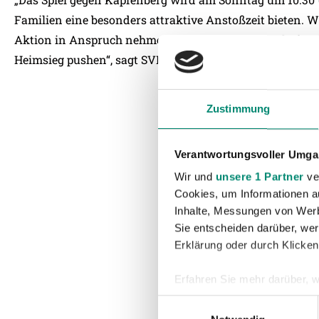
Familien eine besonders attraktive Anstoßzeit bieten. W
Aktion in Anspruch nehmen und unsere Mannschaft mit 
Heimsieg pushen“, sagt SVR-Geschäftsführer Rainer Wöll
Zustimmung
Verantwortungsvoller Umgan
Wir und
unsere 1 Partner
ver
Cookies, um Informationen a
Inhalte, Messungen von Werb
Sie entscheiden darüber, wer
Erklärung oder durch Klicken
Erfahren Sie mehr darüber, w
Einzelheiten
fest.
Einwilligungsauswahl