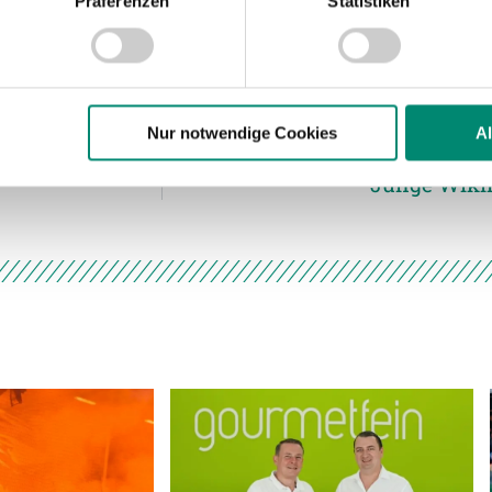
Präferenzen
Statistiken
nhalte und Anzeigen zu personalisieren, Funktionen für soziale
Website zu analysieren. Außerdem geben wir Informationen zu I
r soziale Medien, Werbung und Analysen weiter. Unsere Partner
 Daten zusammen, die Sie ihnen bereitgestellt haben oder die s
n.
Nur notwendige Cookies
A
Junge Wikin
ere zu Speicherdauer und Empfänger entnehmen Sie unserer
Dat