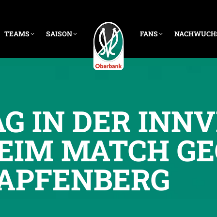
TEAMS
SAISON
FANS
NACHWUCH
G IN DER INNV
EIM MATCH G
APFENBERG