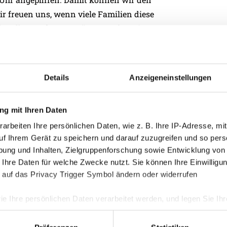
ir freuen uns, wenn viele Familien diese
voller Kraft unterstützen und zu einem
inger.
Kategorie
Details
Anzeigeneinstellungen
Akademie
Allgemein
g mit Ihren Daten
Damen
arbeiten Ihre persönlichen Daten, wie z. B. Ihre IP-Adresse, mit
Junge Wik
uf Ihrem Gerät zu speichern und darauf zuzugreifen und so pers
ung und Inhalten, Zielgruppenforschung sowie Entwicklung von
Nachwuch
 Ihre Daten für welche Zwecke nutzt. Sie können Ihre Einwilligun
Profis
 auf das Privacy Trigger Symbol ändern oder widerrufen
Ticketing
ie Ihre persönlichen Daten verarbeitet werden, und legen Sie I
Unkategori