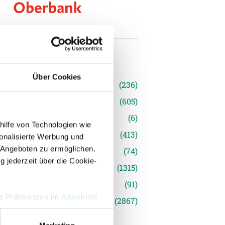
n
Über Cookies
(236)
e News
(605)
(6)
hilfe von Technologien wie
inger Ried
(413)
onalisierte Werbung und
 Angeboten zu ermöglichen.
s
(74)
g jederzeit über die Cookie-
(1315)
(91)
hre Präferenzen im
Abschnitt
siert
(2867)