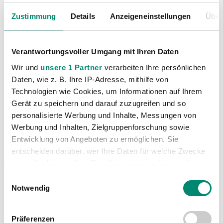
Unkategorisiert
(2867)
Zustimmung
Details
Anzeigeneinstellungen
Über
Verantwortungsvoller Umgang mit Ihren Daten
Wir und
unsere 1 Partner
verarbeiten Ihre persönlichen
Daten, wie z. B. Ihre IP-Adresse, mithilfe von
Technologien wie Cookies, um Informationen auf Ihrem
Gerät zu speichern und darauf zuzugreifen und so
VORIGER NEWSEINTRAG
NÄCHSTER NEWSEINTRAG
personalisierte Werbung und Inhalte, Messungen von
AKA-NEWS – U16 feiert Derbysieg
SV Guntamatic Ried mit „Teambuilding“ am Baumkronenweg
Werbung und Inhalten, Zielgruppenforschung sowie
Entwicklung von Angeboten zu ermöglichen. Sie
entscheiden darüber, wer Ihre Daten für welche Zwecke
nutzt. Sie können Ihre Einwilligung jederzeit über die
Cookie-Erklärung oder durch Klicken auf das Privacy
Einwilligungsauswahl
Trigger Symbol ändern oder widerrufen
Notwendig
WEITERE NEWS
Erfahren Sie mehr darüber, wie Ihre persönlichen Daten
Präferenzen
verarbeitet werden, und legen Sie Ihre Präferenzen im