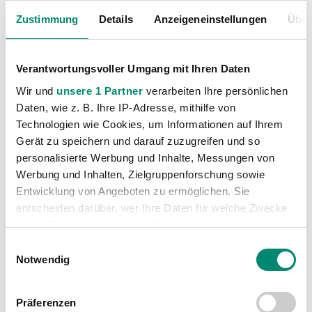
Unkategorisiert
(2867)
Zustimmung
Details
Anzeigeneinstellungen
Über
Verantwortungsvoller Umgang mit Ihren Daten
Wir und
unsere 1 Partner
verarbeiten Ihre persönlichen
Daten, wie z. B. Ihre IP-Adresse, mithilfe von
Technologien wie Cookies, um Informationen auf Ihrem
Gerät zu speichern und darauf zuzugreifen und so
VORIGER NEWSEINTRAG
NÄCHSTER NEWSEINTRAG
personalisierte Werbung und Inhalte, Messungen von
Man of the Match – Voting
Kelvin Arase kickt für die SV Guntamatic Ried
Werbung und Inhalten, Zielgruppenforschung sowie
Entwicklung von Angeboten zu ermöglichen. Sie
entscheiden darüber, wer Ihre Daten für welche Zwecke
nutzt. Sie können Ihre Einwilligung jederzeit über die
Cookie-Erklärung oder durch Klicken auf das Privacy
Einwilligungsauswahl
Trigger Symbol ändern oder widerrufen
Notwendig
WEITERE NEWS
Erfahren Sie mehr darüber, wie Ihre persönlichen Daten
Präferenzen
verarbeitet werden, und legen Sie Ihre Präferenzen im