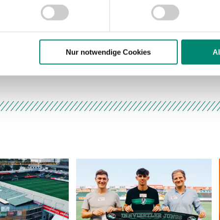
nhalte und Anzeigen zu personalisieren, Funktionen für soziale
Website zu analysieren. Außerdem geben wir Informationen zu I
r soziale Medien, Werbung und Analysen weiter. Unsere Partner
 Daten zusammen, die Sie ihnen bereitgestellt haben oder die s
n.
Nur notwendige Cookies
A
Drei „alte Hasen“ im vo
ere zu Speicherdauer und Empfänger entnehmen Sie unserer
Dat