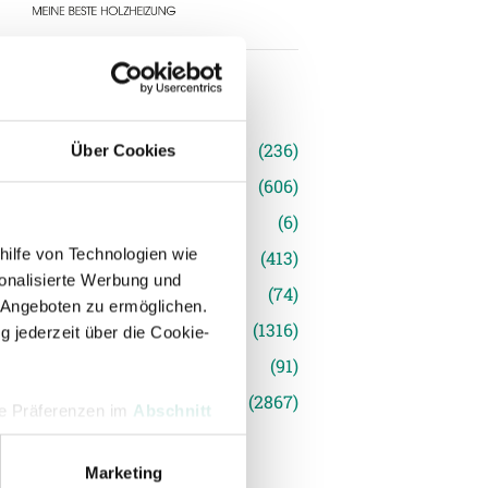
n
(236)
Über Cookies
e News
(606)
(6)
hilfe von Technologien wie
inger Ried
(413)
onalisierte Werbung und
s
(74)
 Angeboten zu ermöglichen.
(1316)
g jederzeit über die Cookie-
(91)
siert
(2867)
hre Präferenzen im
Abschnitt
Marketing