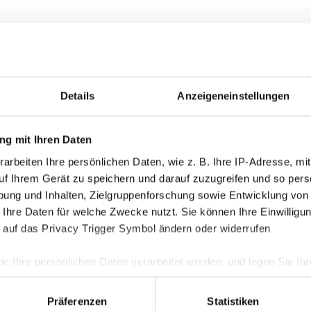
Kategorie
Akademie
Details
Anzeigeneinstellungen
Allgemein
g mit Ihren Daten
Damen
arbeiten Ihre persönlichen Daten, wie z. B. Ihre IP-Adresse, mit
Junge Wik
uf Ihrem Gerät zu speichern und darauf zuzugreifen und so pers
Nachwuch
ung und Inhalten, Zielgruppenforschung sowie Entwicklung von
Profis
 Ihre Daten für welche Zwecke nutzt. Sie können Ihre Einwilligun
 auf das Privacy Trigger Symbol ändern oder widerrufen
Ticketing
Unkategori
ie Ihre persönlichen Daten verarbeitet werden, und legen Sie I
Präferenzen
Statistiken