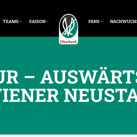
TEAMS
SAISON
FANS
NACHWUCH
UR – AUSWÄR
IENER NEUST