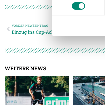
Wir verwenden Cookies, um I
und die Zugriffe auf unsere 
Website an unsere Partner fü
möglicherweise mit weiteren
der Dienste gesammelt habe
VORIGER NEWSEINTRAG
Einzug ins Cup-Achtelfinale
Weitere Details, insbesond
WEITERE NEWS