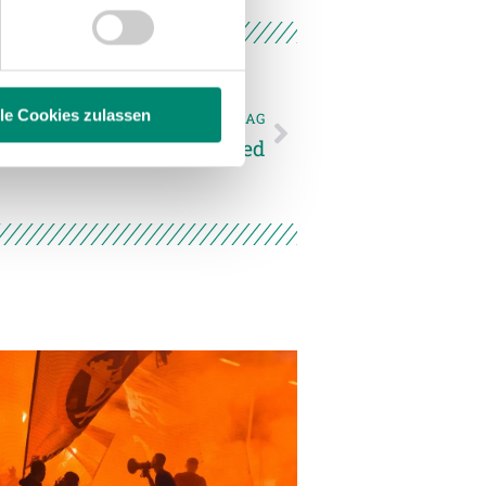
 Medien anbieten zu können
hrer Verwendung unserer
 führen diese Informationen
ie im Rahmen Ihrer Nutzung
lle Cookies zulassen
NÄCHSTER NEWSEINTRAG
llen Einsatz für die SV Ried
enschutzerklärung
.