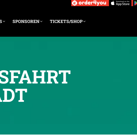
S
SPONSOREN
TICKETS/SHOP
TSFAHRT
ADT