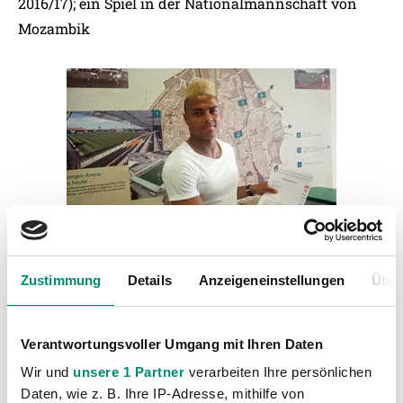
2016/17); ein Spiel in der Nationalmannschaft von
Mozambik
Zustimmung
Details
Anzeigeneinstellungen
Über
Kategorien
Akademie
(236)
Verantwortungsvoller Umgang mit Ihren Daten
Allgemeine News
(605)
Wir und
unsere 1 Partner
verarbeiten Ihre persönlichen
Damen
(6)
Daten, wie z. B. Ihre IP-Adresse, mithilfe von