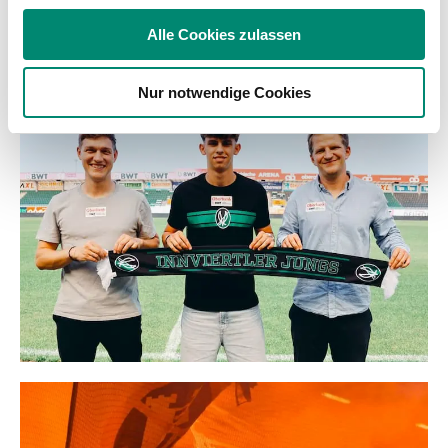
soziale Medien, Werbung und Analysen weiter. Unsere
Alle Cookies zulassen
Partner führen diese Informationen möglicherweise mit
WEITERE NEWS
weiteren Daten zusammen, die Sie ihnen bereitgestellt
Nur notwendige Cookies
haben oder die sie im Rahmen Ihrer Nutzung der Dienste
gesammelt haben.
Weitere Details, insbesondere zu Speicherdauer und
Empfänger entnehmen Sie unserer
Datenschutzerklärung
.