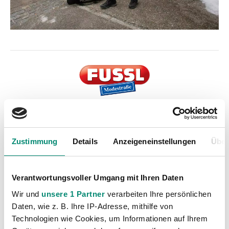
Kategorien
Zustimmung
Details
Anzeigeneinstellungen
Über
Akademie
(236)
Allgemeine News
(606)
Verantwortungsvoller Umgang mit Ihren Daten
Damen
(6)
Wir und
unsere 1 Partner
verarbeiten Ihre persönlichen
Junge Wikinger Ried
(413)
Daten, wie z. B. Ihre IP-Adresse, mithilfe von
Nachwuchs
(74)
Technologien wie Cookies, um Informationen auf Ihrem