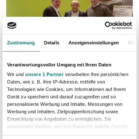
Zustimmung
Details
Anzeigeneinstellungen
Über
Verantwortungsvoller Umgang mit Ihren Daten
Wir und
unsere 1 Partner
verarbeiten Ihre persönlichen
Daten, wie z. B. Ihre IP-Adresse, mithilfe von
Technologien wie Cookies, um Informationen auf Ihrem
Gerät zu speichern und darauf zuzugreifen und so
personalisierte Werbung und Inhalte, Messungen von
Werbung und Inhalten, Zielgruppenforschung sowie
Entwicklung von Angeboten zu ermöglichen. Sie
entscheiden darüber, wer Ihre Daten für welche Zwecke
Kategorien
nutzt. Sie können Ihre Einwilligung jederzeit über die