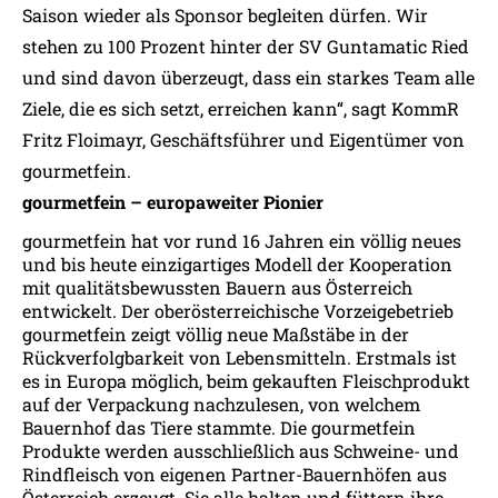
Saison wieder als Sponsor begleiten dürfen. Wir
stehen zu 100 Prozent hinter der SV Guntamatic Ried
und sind davon überzeugt, dass ein starkes Team alle
Ziele, die es sich setzt, erreichen kann“, sagt KommR
Fritz Floimayr, Geschäftsführer und Eigentümer von
gourmetfein.
gourmetfein – europaweiter Pionier
gourmetfein hat vor rund 16 Jahren ein völlig neues
und bis heute einzigartiges Modell der Kooperation
mit qualitätsbewussten Bauern aus Österreich
entwickelt. Der oberösterreichische Vorzeigebetrieb
gourmetfein zeigt völlig neue Maßstäbe in der
Rückverfolgbarkeit von Lebensmitteln. Erstmals ist
es in Europa möglich, beim gekauften Fleischprodukt
auf der Verpackung nachzulesen, von welchem
Bauernhof das Tiere stammte. Die gourmetfein
Produkte werden ausschließlich aus Schweine- und
Rindfleisch von eigenen Partner-Bauernhöfen aus
Österreich erzeugt. Sie alle halten und füttern ihre