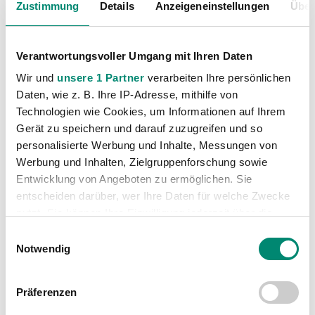
Zustimmung
Details
Anzeigeneinstellungen
Über
Verantwortungsvoller Umgang mit Ihren Daten
Wir und
unsere 1 Partner
verarbeiten Ihre persönlichen
Daten, wie z. B. Ihre IP-Adresse, mithilfe von
Technologien wie Cookies, um Informationen auf Ihrem
VORIGER NEWSEINTRAG
NÄCHSTER NEWSEINTRAG
Gerät zu speichern und darauf zuzugreifen und so
1:1 Unentschieden der JWR gegen St. Anna
Spieltermine der Runden 6-17 fixiert
personalisierte Werbung und Inhalte, Messungen von
Werbung und Inhalten, Zielgruppenforschung sowie
Entwicklung von Angeboten zu ermöglichen. Sie
entscheiden darüber, wer Ihre Daten für welche Zwecke
nutzt. Sie können Ihre Einwilligung jederzeit über die
Cookie-Erklärung oder durch Klicken auf das Privacy
Einwilligungsauswahl
WEITERE NEWS
Trigger Symbol ändern oder widerrufen
Notwendig
Erfahren Sie mehr darüber, wie Ihre persönlichen Daten
Präferenzen
verarbeitet werden, und legen Sie Ihre Präferenzen im
Abschnitt Einzelheiten
fest.