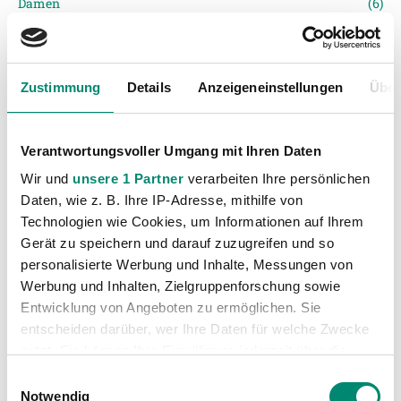
Damen
(6)
Junge Wikinger Ried
(413)
Nachwuchs
(74)
Profis
(1316)
Zustimmung
Details
Anzeigeneinstellungen
Über
Ticketing
(91)
Unkategorisiert
(2867)
Verantwortungsvoller Umgang mit Ihren Daten
Wir und
unsere 1 Partner
verarbeiten Ihre persönlichen
Daten, wie z. B. Ihre IP-Adresse, mithilfe von
Technologien wie Cookies, um Informationen auf Ihrem
Gerät zu speichern und darauf zuzugreifen und so
personalisierte Werbung und Inhalte, Messungen von
Werbung und Inhalten, Zielgruppenforschung sowie
Entwicklung von Angeboten zu ermöglichen. Sie
VORIGER NEWSEINTRAG
NÄCHSTER NEWSEINTRAG
entscheiden darüber, wer Ihre Daten für welche Zwecke
2:0 Heimsieg der JWR gegen Treibach
SV Oberbank Ried erhält Lizenz für die Saison 2026/27 in erster Instanz
nutzt. Sie können Ihre Einwilligung jederzeit über die
Cookie-Erklärung oder durch Klicken auf das Privacy
Einwilligungsauswahl
Trigger Symbol ändern oder widerrufen
Notwendig