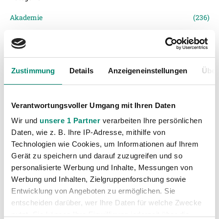
Akademie
(236)
Allgemeine News
(606)
Damen
(6)
Junge Wikinger Ried
(413)
Zustimmung
Details
Anzeigeneinstellungen
Über
Nachwuchs
(74)
Profis
(1316)
Verantwortungsvoller Umgang mit Ihren Daten
Ticketing
(91)
Wir und
unsere 1 Partner
verarbeiten Ihre persönlichen
Unkategorisiert
(2867)
Daten, wie z. B. Ihre IP-Adresse, mithilfe von
Technologien wie Cookies, um Informationen auf Ihrem
Gerät zu speichern und darauf zuzugreifen und so
personalisierte Werbung und Inhalte, Messungen von
Werbung und Inhalten, Zielgruppenforschung sowie
Entwicklung von Angeboten zu ermöglichen. Sie
entscheiden darüber, wer Ihre Daten für welche Zwecke
nutzt. Sie können Ihre Einwilligung jederzeit über die
VORIGER NEWSEINTRAG
NÄCHSTER NEWSEINTRAG