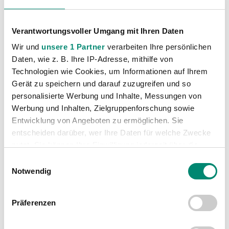
Verantwortungsvoller Umgang mit Ihren Daten
Wir und
unsere 1 Partner
verarbeiten Ihre persönlichen
Daten, wie z. B. Ihre IP-Adresse, mithilfe von
VORIGER NEWSEINTRAG
NÄCHSTER NEWSEINTRAG
Technologien wie Cookies, um Informationen auf Ihrem
4 Punkte zum AKA Saisonabschluss
Leo Mikic verlässt die SV Guntamatic Ried
Gerät zu speichern und darauf zuzugreifen und so
personalisierte Werbung und Inhalte, Messungen von
Werbung und Inhalten, Zielgruppenforschung sowie
Entwicklung von Angeboten zu ermöglichen. Sie
entscheiden darüber, wer Ihre Daten für welche Zwecke
nutzt. Sie können Ihre Einwilligung jederzeit über die
WEITERE NEWS
Cookie-Erklärung oder durch Klicken auf das Privacy
Einwilligungsauswahl
Trigger Symbol ändern oder widerrufen
Notwendig
Erfahren Sie mehr darüber, wie Ihre persönlichen Daten
Präferenzen
verarbeitet werden, und legen Sie Ihre Präferenzen im
Abschnitt Einzelheiten
fest.