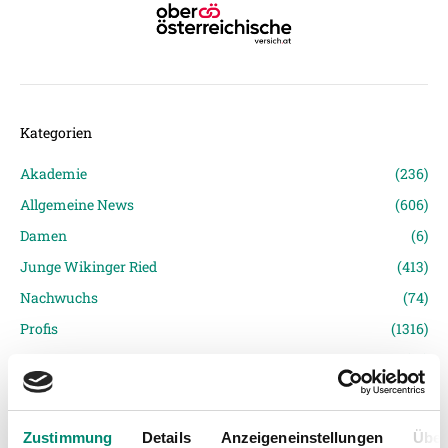
Kategorien
Akademie
(236)
Allgemeine News
(606)
Damen
(6)
Junge Wikinger Ried
(413)
Nachwuchs
(74)
Profis
(1316)
Ticketing
(91)
Unkategorisiert
(2867)
Zustimmung
Details
Anzeigeneinstellungen
Über