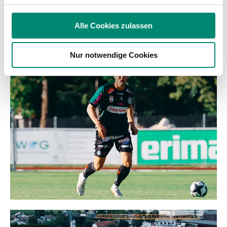
Verwendung unserer Website an unsere Partner für
soziale Medien, Werbung und Analysen weiter. Unsere
Alle Cookies zulassen
Partner führen diese Informationen möglicherweise mit
weiteren Daten zusammen, die Sie ihnen bereitgestellt
WEITERE NEWS
Nur notwendige Cookies
haben oder die sie im Rahmen Ihrer Nutzung der Dienste
gesammelt haben.
Weitere Details, insbesondere zu Speicherdauer und
Empfänger entnehmen Sie unserer
Datenschutzerklärung
.