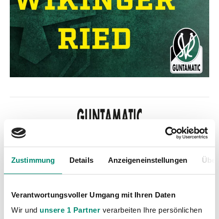
Zustimmung
Details
Anzeigeneinstellungen
Über
Kategorien
Verantwortungsvoller Umgang mit Ihren Daten
Akademie
(236)
Wir und
unsere 1 Partner
verarbeiten Ihre persönlichen
Allgemeine News
(606)