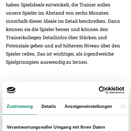
haben Spielideale entwickelt, die Trainer sollen
unsere Spieler im Abstand von sechs Monaten
innerhalb dieser Ideale im Detail beschreiben. Dann
kennen sie die Spieler besser und können den
Trainerkollegen Detailinfos über Stärken und
Potenziale geben und auf höherem Niveau über den
Spieler reden. Das ist wichtiger, als irgendwelche
Spielprinzipien auswendig zu lernen.
In der Bundesliga kommen immer weniger junge
österreichische Talente zum Einsatz? Wie siehst du
diese Entwicklung? Wie schafft man hier wieder
Zustimmung
Details
Anzeigeneinstellungen
Über
einen Turnaround?
Ich sehe die Entwicklung kritisch, weil der
Verantwortungsvoller Umgang mit Ihren Daten
österreichische Fußball nur mit guten