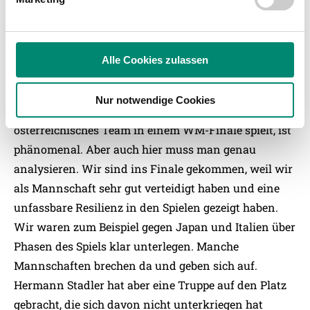
zu können und die Zugriffe auf unsere Website zu
sein.
analysieren. Außerdem geben wir Informationen zu Ihrer
Verwendung unserer Website an unsere Partner für
soziale Medien, Werbung und Analysen weiter. Unsere
Alle Cookies zulassen
Hat dich der Erfolg der U17-Nationalmannschaft
Partner führen diese Informationen möglicherweise mit
überrascht?
weiteren Daten zusammen, die Sie ihnen bereitgestellt
Nur notwendige Cookies
haben oder die sie im Rahmen Ihrer Nutzung der Dienste
Natürlich hat es mich überrascht. Dass ein
gesammelt haben.
österreichisches Team in einem WM-Finale spielt, ist
phänomenal. Aber auch hier muss man genau
analysieren. Wir sind ins Finale gekommen, weil wir
Weitere Details, insbesondere zu Speicherdauer und
Empfänger entnehmen Sie unserer
als Mannschaft sehr gut verteidigt haben und eine
Datenschutzerklärung
.
unfassbare Resilienz in den Spielen gezeigt haben.
Wir waren zum Beispiel gegen Japan und Italien über
Phasen des Spiels klar unterlegen. Manche
Mannschaften brechen da und geben sich auf.
Hermann Stadler hat aber eine Truppe auf den Platz
gebracht, die sich davon nicht unterkriegen hat