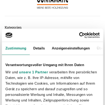
Kategorien
Akademie
(236)
Allgemeine News
(605)
Zustimmung
Details
Anzeigeneinstellungen
Über
Damen
(6)
Junge Wikinger Ried
(413)
Verantwortungsvoller Umgang mit Ihren Daten
Nachwuchs
(74)
Wir und
unsere 1 Partner
verarbeiten Ihre persönlichen
Profis
(1315)
Daten, wie z. B. Ihre IP-Adresse, mithilfe von
Ticketing
(91)
Technologien wie Cookies, um Informationen auf Ihrem
Unkategorisiert
(2867)
Gerät zu speichern und darauf zuzugreifen und so
personalisierte Werbung und Inhalte, Messungen von
Werbung und Inhalten, Zielgruppenforschung sowie