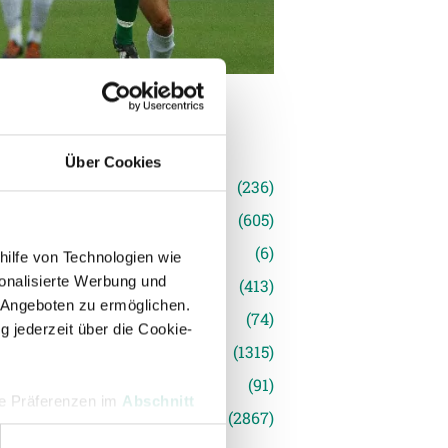
n
Über Cookies
(236)
e News
(605)
(6)
hilfe von Technologien wie
onalisierte Werbung und
inger Ried
(413)
 Angeboten zu ermöglichen.
s
(74)
g jederzeit über die Cookie-
(1315)
(91)
hre Präferenzen im
Abschnitt
siert
(2867)