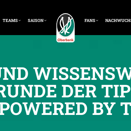
TEAMS
SAISON
FANS
NACHWUCH
UND WISSENS
 RUNDE DER TIP
POWERED BY T