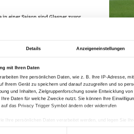
re in einer Saison sind Glasner zuvor
Kategorie
Details
Anzeigeneinstellungen
Akademie
Allgemein
g mit Ihren Daten
Damen
arbeiten Ihre persönlichen Daten, wie z. B. Ihre IP-Adresse, mit
uf Ihrem Gerät zu speichern und darauf zuzugreifen und so pers
Junge Wik
ung und Inhalten, Zielgruppenforschung sowie Entwicklung von
Nachwuch
 Ihre Daten für welche Zwecke nutzt. Sie können Ihre Einwilligun
Profis
 auf das Privacy Trigger Symbol ändern oder widerrufen
Ticketing
ie Ihre persönlichen Daten verarbeitet werden, und legen Sie I
Unkategori