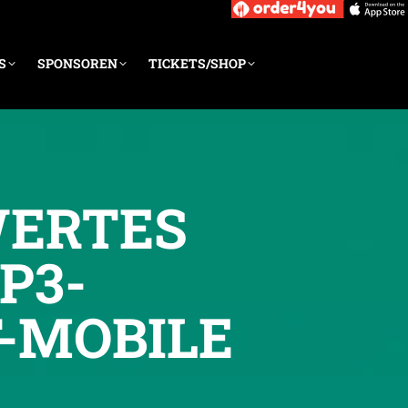
S
SPONSOREN
TICKETS/SHOP
WERTES
P3-
-MOBILE