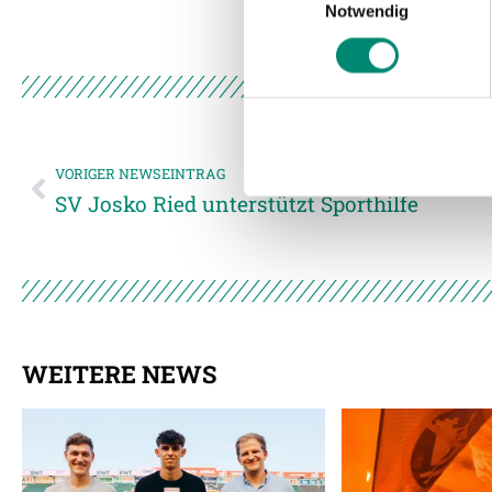
Notwendig
Wir verwenden Cookies, um I
und die Zugriffe auf unsere 
Website an unsere Partner fü
möglicherweise mit weiteren
der Dienste gesammelt habe
VORIGER NEWSEINTRAG
SV Josko Ried unterstützt Sporthilfe
Weitere Details, insbesond
WEITERE NEWS