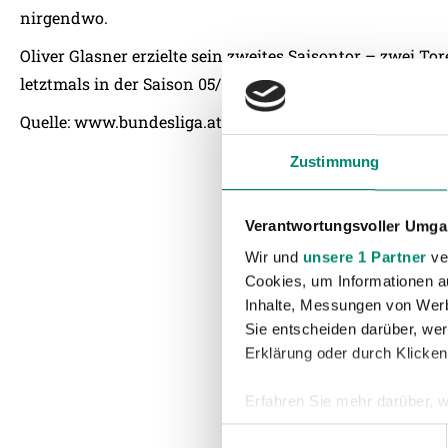
nirgendwo.
Oliver Glasner erzielte sein zweites Saisontor – zwei To
letztmals in der Saison 05/06 gelungen.
Quelle:
www.bundesliga.at
Zustimmung
Verantwortungsvoller Umgan
Wir und
unsere 1 Partner
ver
Cookies, um Informationen a
Inhalte, Messungen von Werb
Sie entscheiden darüber, wer
Erklärung oder durch Klicken
Erfahren Sie mehr darüber, w
Einzelheiten
fest.
Einwilligungsauswahl