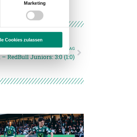
Marketing
 Medien anbieten zu können
hrer Verwendung unserer
 führen diese Informationen
ie im Rahmen Ihrer Nutzung
lle Cookies zulassen
NÄCHSTER NEWSEINTRAG
 RedBull Juniors: 3:0 (1:0)
enschutzerklärung
.