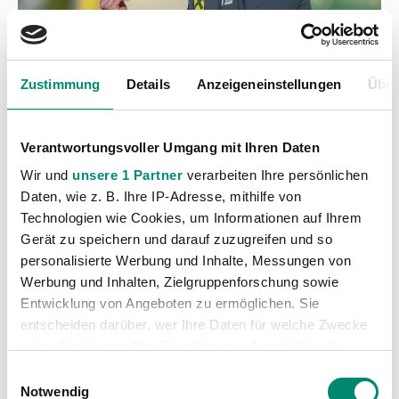
Zustimmung
Details
Anzeigeneinstellungen
Über
Verantwortungsvoller Umgang mit Ihren Daten
Wir und
unsere 1 Partner
verarbeiten Ihre persönlichen
Daten, wie z. B. Ihre IP-Adresse, mithilfe von
Technologien wie Cookies, um Informationen auf Ihrem
Gerät zu speichern und darauf zuzugreifen und so
personalisierte Werbung und Inhalte, Messungen von
Werbung und Inhalten, Zielgruppenforschung sowie
Entwicklung von Angeboten zu ermöglichen. Sie
Kategorien
entscheiden darüber, wer Ihre Daten für welche Zwecke
Akademie
(236)
nutzt. Sie können Ihre Einwilligung jederzeit über die
Cookie-Erklärung oder durch Klicken auf das Privacy
Allgemeine News
(606)
Einwilligungsauswahl
Trigger Symbol ändern oder widerrufen
Notwendig
Damen
(6)