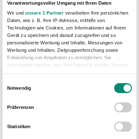
Verantwortungsvoller Umgang mit Ihren Daten
VORIGER NEWSEINTRAG
NÄCHSTER NEWSEINTRAG
Wir und
unsere 1 Partner
verarbeiten Ihre persönlichen
Deutliche Niederlage gegen Sparta Prag
Starke Leistung im letzten Test
Daten, wie z. B. Ihre IP-Adresse, mithilfe von
Technologien wie Cookies, um Informationen auf Ihrem
Gerät zu speichern und darauf zuzugreifen und so
personalisierte Werbung und Inhalte, Messungen von
Werbung und Inhalten, Zielgruppenforschung sowie
Entwicklung von Angeboten zu ermöglichen. Sie
WEITERE NEWS
entscheiden darüber, wer Ihre Daten für welche Zwecke
nutzt. Sie können Ihre Einwilligung jederzeit über die
Cookie-Erklärung oder durch Klicken auf das Privacy
Einwilligungsauswahl
Trigger Symbol ändern oder widerrufen
Notwendig
Erfahren Sie mehr darüber, wie Ihre persönlichen Daten
Präferenzen
verarbeitet werden, und legen Sie Ihre Präferenzen im
Abschnitt Einzelheiten
fest.
Statistiken
Wir verwenden Cookies, um Inhalte und Anzeigen zu