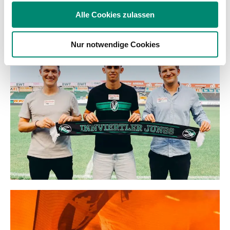
soziale Medien, Werbung und Analysen weiter. Unsere
Alle Cookies zulassen
Partner führen diese Informationen möglicherweise mit
WEITERE NEWS
weiteren Daten zusammen, die Sie ihnen bereitgestellt
Nur notwendige Cookies
haben oder die sie im Rahmen Ihrer Nutzung der Dienste
gesammelt haben.
Weitere Details, insbesondere zu Speicherdauer und
Empfänger entnehmen Sie unserer
Datenschutzerklärung
.