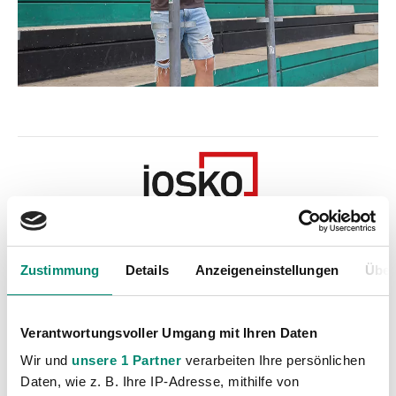
Zustimmung
Details
Anzeigeneinstellungen
Über
Kategorien
Akademie
(236)
Verantwortungsvoller Umgang mit Ihren Daten
Allgemeine News
(605)
Wir und
unsere 1 Partner
verarbeiten Ihre persönlichen
Damen
(6)
Daten, wie z. B. Ihre IP-Adresse, mithilfe von