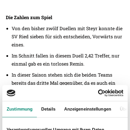
Die Zahlen zum Spiel
Von den bisher zwölf Duellen mit Steyr konnte die
SV Ried sieben für sich entscheiden, Vorwärts nur
eines.
Im Schnitt fallen in diesem Duell 2,42 Treffer, nur
einmal gab es ein torloses Remis.
In dieser Saison stehen sich die beiden Teams
bereits das dritte Mal gegenüber, da es auch ein
ÖFB-Cup-Match gab.
Beide Teams sind in etwa gleich alt. Die SV Ried
Zustimmung
Details
Anzeigeneinstellungen
Über
hat einen Altersschnitt von 24,8 Jahren, Vorwärts
von 24,9 Jahren.
Verantwortungsvoller Umgang mit Ihren Daten