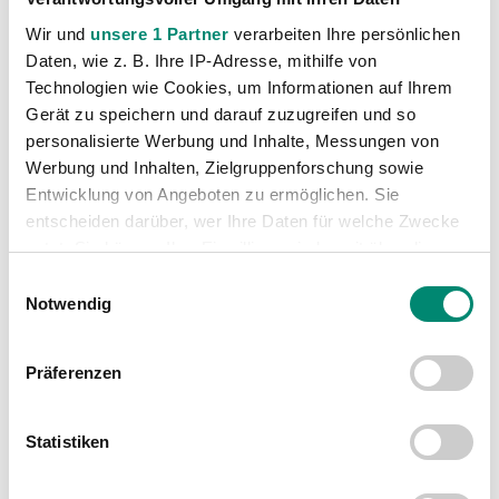
Wir und
unsere 1 Partner
verarbeiten Ihre persönlichen
Daten, wie z. B. Ihre IP-Adresse, mithilfe von
Technologien wie Cookies, um Informationen auf Ihrem
Gerät zu speichern und darauf zuzugreifen und so
personalisierte Werbung und Inhalte, Messungen von
Werbung und Inhalten, Zielgruppenforschung sowie
Entwicklung von Angeboten zu ermöglichen. Sie
entscheiden darüber, wer Ihre Daten für welche Zwecke
nutzt. Sie können Ihre Einwilligung jederzeit über die
Cookie-Erklärung oder durch Klicken auf das Privacy
Einwilligungsauswahl
Trigger Symbol ändern oder widerrufen
Notwendig
Erfahren Sie mehr darüber, wie Ihre persönlichen Daten
Präferenzen
verarbeitet werden, und legen Sie Ihre Präferenzen im
Abschnitt Einzelheiten
fest.
Statistiken
Wir verwenden Cookies, um Inhalte und Anzeigen zu
personalisieren, Funktionen für soziale Medien anbieten