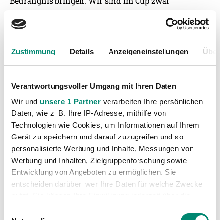
Bedrängnis bringen. Wir sind im Cup zwar
ausgeschieden. Auf die Leistung können wir aber
aufbauen.“
Zustimmung
Details
Anzeigeneinstellungen
Über
Die letzten Aufeinandertreffen
Verantwortungsvoller Umgang mit Ihren Daten
Wir und
unsere 1 Partner
verarbeiten Ihre persönlichen
Das letzte Aufeinandertreffen der beiden
Daten, wie z. B. Ihre IP-Adresse, mithilfe von
Mannschaften in einem Bundesliga-Match gab es am
Technologien wie Cookies, um Informationen auf Ihrem
15. April 2017 und endete mit einem 1:0-Sieg für die
Gerät zu speichern und darauf zuzugreifen und so
Mannschaft aus Graz. In einem Freundschaftsspiel
personalisierte Werbung und Inhalte, Messungen von
siegten die Grazer am 16. November 2018 mit 2:1.
Werbung und Inhalten, Zielgruppenforschung sowie
Entwicklung von Angeboten zu ermöglichen. Sie
entscheiden darüber, wer Ihre Daten für welche Zwecke
Die Zahlen zum Spiel
nutzt. Sie können Ihre Einwilligung jederzeit über die
Cookie-Erklärung oder durch Klicken auf das Privacy
Einwilligungsauswahl
Trigger Symbol ändern oder widerrufen