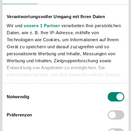
Verantwortungsvoller Umgang mit Ihren Daten
Wir und
unsere 1 Partner
verarbeiten Ihre persönlichen
Daten, wie z. B. Ihre IP-Adresse, mithilfe von
Kategorien
Technologien wie Cookies, um Informationen auf Ihrem
Gerät zu speichern und darauf zuzugreifen und so
Akademie
(236)
personalisierte Werbung und Inhalte, Messungen von
Allgemeine News
(606)
Werbung und Inhalten, Zielgruppenforschung sowie
Damen
(6)
Entwicklung von Angeboten zu ermöglichen. Sie
entscheiden darüber, wer Ihre Daten für welche Zwecke
Junge Wikinger Ried
(413)
nutzt. Sie können Ihre Einwilligung jederzeit über die
Nachwuchs
(74)
Cookie-Erklärung oder durch Klicken auf das Privacy
Einwilligungsauswahl
Profis
(1316)
Trigger Symbol ändern oder widerrufen
Notwendig
Ticketing
(91)
Erfahren Sie mehr darüber, wie Ihre persönlichen Daten
Unkategorisiert
(2867)
Präferenzen
verarbeitet werden, und legen Sie Ihre Präferenzen im
Abschnitt Einzelheiten
fest.