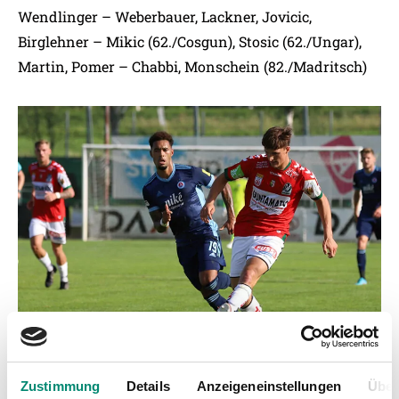
Wendlinger – Weberbauer, Lackner, Jovicic,
Birglehner – Mikic (62./Cosgun), Stosic (62./Ungar),
Martin, Pomer – Chabbi, Monschein (82./Madritsch)
Zustimmung
Details
Anzeigeneinstellungen
Über